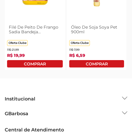
Filé De Peito De Frango
Óleo De Soja Soya Pet
Sadia Bandeja
900ml
Congelado 1kg
Oferta Clube
Oferta Clube
R$
21
,
99
R$
7
,
99
R$
19
,
99
R$
6
,
59
Institucional
Sobre o GBarbosa
GBarbosa
Grupo Cencosud
Trabalhe Conosco
Cartão GBarbosa
Central de Atendimento
Sobre Privacidade
Garantia Estendida