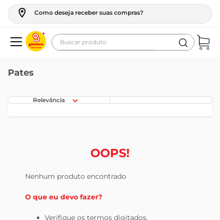
Como deseja receber suas compras?
Buscar produto
Termos mais buscados
Pates
geladeira
maquina lavar
Relevância
fogao
café
cerveja
OOPS!
frango
Nenhum produto encontrado
leite
O que eu devo fazer?
vinho
leite pó
Verifique os termos digitados.