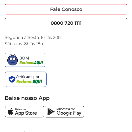
Portal do Fornecedo
Código de Ética
Fale Conosco
Nossas Lojas
Serviços
Cencosud Media
Blog GBarbosa
0800 720 1111
Black Friday
Encarte do Dia
Segunda à Sexta: 8h às 20h
Sábados: 8h às 18h
Baixe nosso App