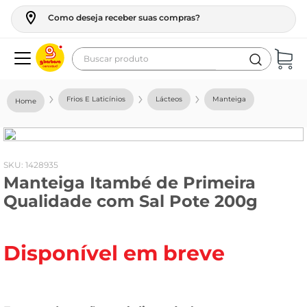
Como deseja receber suas compras?
Buscar produto
Termos mais buscados
Frios E Laticínios
Lácteos
Manteiga
geladeira
maquina lavar
fogao
:
1428935
Manteiga Itambé de Primeira
café
Qualidade com Sal Pote 200g
cerveja
frango
Disponível em breve
vinho
leite
tv