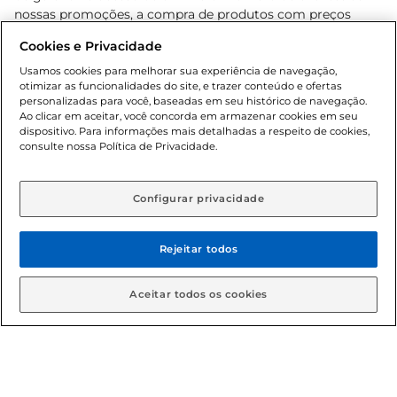
nossas promoções, a compra de produtos com preços
promocionais poderá ter sua quantidade limitada por
Cookies e Privacidade
cliente. Os preços, ofertas e condições são exclusivos para
o e-commerce e válidos durante o dia de hoje, podendo
Usamos cookies para melhorar sua experiência de navegação,
otimizar as funcionalidades do site, e trazer conteúdo e ofertas
sofrer alterações sem prévia notificação. Proibida a venda
personalizadas para você, baseadas em seu histórico de navegação.
de bebidas alcoólicas para menores de 18 anos, conforme
Ao clicar em aceitar, você concorda em armazenar cookies em seu
Lei n.º 8069/90, art. 81, inciso II (Estatuto da Criança e do
dispositivo. Para informações mais detalhadas a respeito de cookies,
Adolescente). Preços e condições exclusivos para o
consulte nossa Política de Privacidade.
www.gbarbosa.com.br
, podendo sofrer alterações sem
aviso prévio. O valor mínimo para as compras on-line é de
R$ 80,00.
Configurar privacidade
Rejeitar todos
© 2026 Copyright. Todos os direitos
reservados Gbarbosa.
Aceitar todos os cookies
Cencosud Brasil Comercial SA.CNPJ sob n° 39.346.861/0350-38 .
Sediada na Av. das Nações Unidas, 12.995, 21º andar, CEP: