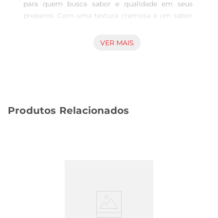
para quem busca sabor e qualidade em seus 
preparos. Com uma textura cremosa e um sabor 
equilibrado, essa manteiga é perfeita para ser 
utilizada em diversas receitas, desde o simples 
VER MAIS
pão com manteiga até pratos mais elaborados. 
Sua embalagem de 200g é prática e ideal para o 
dia a dia, garantindo que você tenha sempre um 
toque especial à mão.

Ingredientes Selecionados  

Produtos Relacionados
Produzida com ingredientes de alta qualidade, a 
Manteiga Past Itambé é feita a partir de leite 
fresco, o que garante um saborautêntico e uma 
experiência gastronômica única. O sal adicionado 
proporciona um equilíbrio perfeito, realçando o 
sabor dos alimentos sem mascarar suas 
características naturais. Essa combinação torna a 
manteiga uma excelente opção para quem 
aprecia um bom tempero.

Recomendações de Uso  
