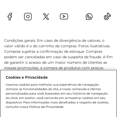
Condições gerais: Em caso de divergência de valores, o
valor válido é o do carrinho de compras. Fotos ilustrativas.
Compras sujeitas a confirmação de estoque. Compras
podem ser canceladas em caso de suspeita de fraude. A fim
de garantir o acesso de um maior número de clientes as
nossas promoções, a compra de produtos com preços
promocionais poderá ter sua quantidade limitada por
Cookies e Privacidade
cliente. Os preços, ofertas e condições são exclusivos para
o e-commerce e válidos durante o dia de hoje, podendo
Usamos cookies para melhorar sua experiência de navegação,
otimizar as funcionalidades do site, e trazer conteúdo e ofertas
sofrer alterações sem prévia notificação. Proibida a venda
personalizadas para você, baseadas em seu histórico de navegação.
de bebidas alcoólicas para menores de 18 anos, conforme
Ao clicar em aceitar, você concorda em armazenar cookies em seu
Lei n.º 8069/90, art. 81, inciso II (Estatuto da Criança e do
dispositivo. Para informações mais detalhadas a respeito de cookies,
Adolescente). Preços e condições exclusivos para o
consulte nossa Política de Privacidade.
www.gbarbosa.com.br
, podendo sofrer alterações sem