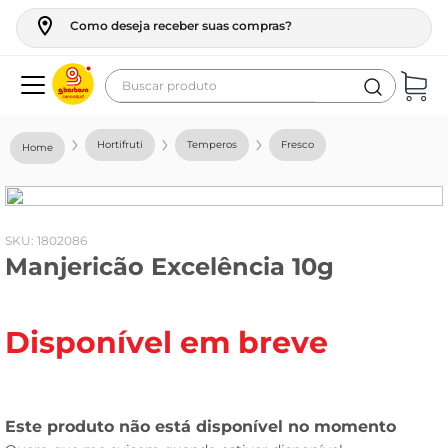
Como deseja receber suas compras?
Buscar produto
Termos mais buscados
Hortifruti
Temperos
Fresco
geladeira
maquina lavar
fogao
:
1802086
Manjericão Excelência 10g
café
cerveja
Disponível em breve
frango
leite
vinho
leite pó