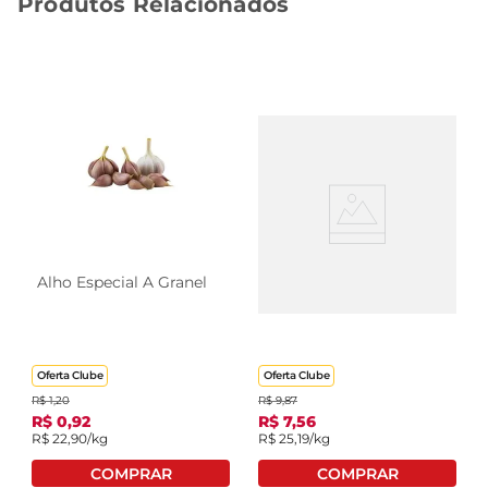
Produtos Relacionados
Alho Especial A Granel
Alho Especial Embalado
Oferta Clube
Oferta Clube
R$
1
,
20
R$
9
,
87
R$
0
,
92
R$
7
,
56
R$
22
,
90
/kg
R$
25
,
19
/kg