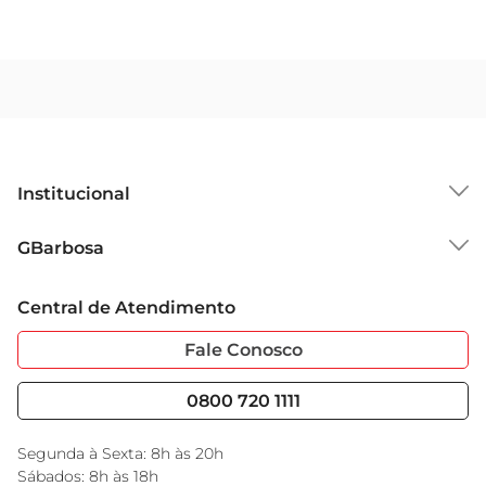
Institucional
Sobre o GBarbosa
GBarbosa
Grupo Cencosud
Trabalhe Conosco
Cartão GBarbosa
Central de Atendimento
Sobre Privacidade
Garantia Estendida
Portal do Fornecedo
Código de Ética
Fale Conosco
Nossas Lojas
Serviços
Cencosud Media
Blog GBarbosa
0800 720 1111
Black Friday
Encarte do Dia
Segunda à Sexta: 8h às 20h
Sábados: 8h às 18h