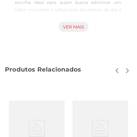
escolha ideal para quem busca adicionar um 
sabor marcante e sofisticado aos pratos do dia a 
dia. Com 215g depura cremosidade, esta 
maionese combina a suavidade da maionese 
VER MAIS
tradicional com o toque inconfundível do alho 
tostado e a frescura das ervas, transformando 
suas refeições em experiências gastronômicas.

Versatilidade em cada colherada  

Perfeita para acompanhar sanduíches, saladas, 
Produtos Relacionados
petiscos e até mesmo como base para molhos, a 
maionese Heinz Alho Tost com Ervas se destaca 
pela sua versatilidade. Usea para dar um novo ar 
às suas receitas favoritas ou como um 
complemento saboroso em lanches rápidos. Sua 
textura cremosa e sabor equilibrado fazem dela 
uma opção que agrada a todos.

Qualidade que você pode confiar  

A Heinz é uma marca reconhecida por sua 
qualidade e tradição, e esta maionese não é 