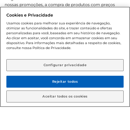
nossas promoções, a compra de produtos com preços
promocionais poderá ter sua quantidade limitada por
Cookies e Privacidade
cliente. Os preços, ofertas e condições são exclusivos para
o e-commerce e válidos durante o dia de hoje, podendo
Usamos cookies para melhorar sua experiência de navegação,
otimizar as funcionalidades do site, e trazer conteúdo e ofertas
sofrer alterações sem prévia notificação. Proibida a venda
personalizadas para você, baseadas em seu histórico de navegação.
de bebidas alcoólicas para menores de 18 anos, conforme
Ao clicar em aceitar, você concorda em armazenar cookies em seu
Lei n.º 8069/90, art. 81, inciso II (Estatuto da Criança e do
dispositivo. Para informações mais detalhadas a respeito de cookies,
Adolescente). Preços e condições exclusivos para o
consulte nossa Política de Privacidade.
www.gbarbosa.com.br
, podendo sofrer alterações sem
aviso prévio. O valor mínimo para as compras on-line é de
R$ 80,00.
Configurar privacidade
Rejeitar todos
© 2026 Copyright. Todos os direitos
reservados Gbarbosa.
Aceitar todos os cookies
Cencosud Brasil Comercial SA.CNPJ sob n° 39.346.861/0350-38 .
Sediada na Av. das Nações Unidas, 12.995, 21º andar, CEP: