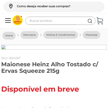
Como deseja receber suas compras?
Buscar produto
Termos mais buscados
Mercearia
Molhos E Condimentos
Maionese
geladeira
maquina lavar
fogao
:
1824567
Maionese Heinz Alho Tostado c/
café
Ervas Squeeze 215g
cerveja
frango
Disponível em breve
leite
vinho
leite pó