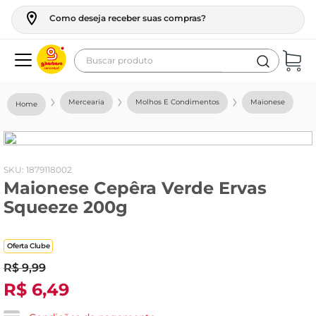
Como deseja receber suas compras?
Buscar produto
Termos mais buscados
Mercearia
Molhos E Condimentos
Maionese
geladeira
maquina lavar
fogao
:
1879118002
Maionese Cepêra Verde Ervas
café
Squeeze 200g
cerveja
frango
Oferta Clube
leite
R$
9
,
99
R$
6
,
49
vinho
leite pó