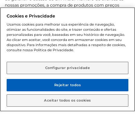
nossas promoções, a compra de produtos com preços
promocionais poderá ter sua quantidade limitada por
Cookies e Privacidade
cliente. Os preços, ofertas e condições são exclusivos para
o e-commerce e válidos durante o dia de hoje, podendo
Usamos cookies para melhorar sua experiência de navegação,
otimizar as funcionalidades do site, e trazer conteúdo e ofertas
sofrer alterações sem prévia notificação. Proibida a venda
personalizadas para você, baseadas em seu histórico de navegação.
de bebidas alcoólicas para menores de 18 anos, conforme
Ao clicar em aceitar, você concorda em armazenar cookies em seu
Lei n.º 8069/90, art. 81, inciso II (Estatuto da Criança e do
dispositivo. Para informações mais detalhadas a respeito de cookies,
Adolescente). Preços e condições exclusivos para o
consulte nossa Política de Privacidade.
www.gbarbosa.com.br
, podendo sofrer alterações sem
aviso prévio. O valor mínimo para as compras on-line é de
R$ 80,00.
Configurar privacidade
Rejeitar todos
© 2026 Copyright. Todos os direitos
reservados Gbarbosa.
Aceitar todos os cookies
Cencosud Brasil Comercial SA.CNPJ sob n° 39.346.861/0350-38 .
Sediada na Av. das Nações Unidas, 12.995, 21º andar, CEP: