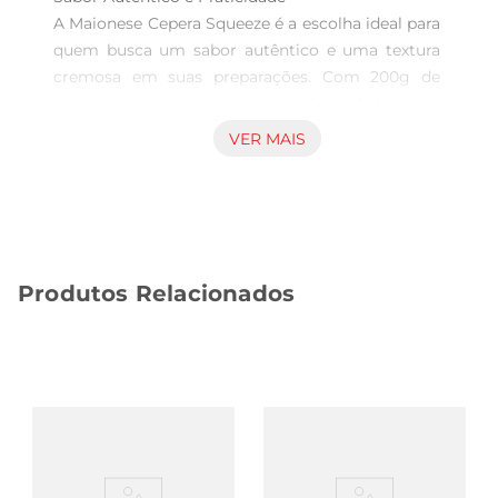
A Maionese Cepera Squeeze é a escolha ideal para 
quem busca um sabor autêntico e uma textura 
cremosa em suas preparações. Com 200g de 
puro sabor, essa maionese é perfeita para 
acompanhar sanduíches, saladas, petiscos e 
VER MAIS
muito mais. Sua embalagem squeeze 
proporciona uma aplicação fácil e precisa, 
permitindo que você utilize a quantidade exata 
que deseja, sem desperdícios.

Ervas que Transformam  

Produtos Relacionados
Esta versão da maionese é enriquecida com 
ervas, que trazem um toque especial e aromático 
a cada porção. As ervas selecionadas adicionam 
um sabor diferenciado,elevando suas receitas a 
um novo patamar. Seja para um lanche rápido ou 
uma refeição elaborada, a Maionese Cepera é um 
ingrediente que combina com diversas 
preparações, trazendo frescor e sabor.
