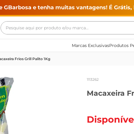
e GBarbosa e tenha muitas vantagens! É Grátis, 
Pesquise aqui por produto e/ou marca...
Termos mais buscados
Marcas Exclusivas
Produtos Pe
geladeira
caxeira Frios Grill Palito 1Kg
maquina lavar
fogao
1113262
café
Macaxeira Fri
cerveja
frango
vinho
Disponíve
leite
tv