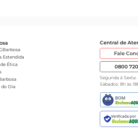
Central de At
osa
 GBarbosa
Fale Con
a Estendida
de Ética
0800 720 
s
Segunda à Sexta:
Barbosa
Sábados: 8h às 18
 do Dia