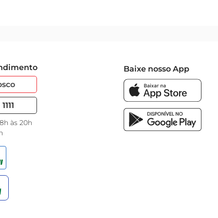
endimento
Baixe nosso App
osco
1111
 8h às 20h
h