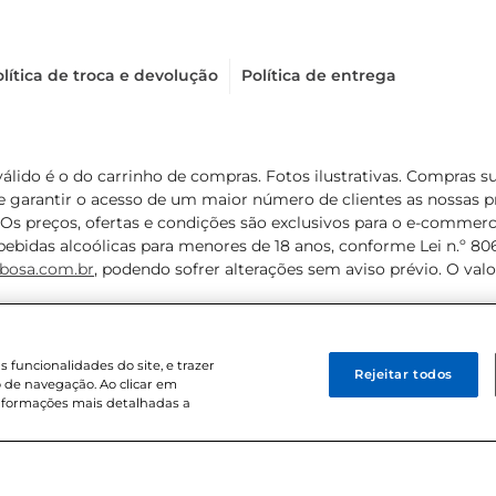
lítica de troca e devolução
Política de entrega
válido é o do carrinho de compras. Fotos ilustrativas. Compras 
de garantir o acesso de um maior número de clientes as nossa
 Os preços, ofertas e condições são exclusivos para o e-commerc
ebidas alcoólicas para menores de 18 anos, conforme Lei n.º 8069/
bosa.com.br
, podendo sofrer alterações sem aviso prévio. O va
funcionalidades do site, e trazer
Rejeitar todos
 de navegação. Ao clicar em
informações mais detalhadas a
8 . Sediada na Av. das Nações Unidas, 12.995, 21º andar, CEP: 04.578-000, 