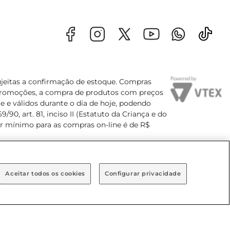
sujeitas a confirmação de estoque. Compras
s promoções, a compra de produtos com preços
e e válidos durante o dia de hoje, podendo
90, art. 81, inciso II (Estatuto da Criança e do
lor mínimo para as compras on-line é de R$
Aceitar todos os cookies
Configurar privacidade
Bairro Brooklin Paulista, na cidade de São Paulo - SP.