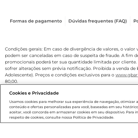
Formas de pagamento
Dúvidas frequentes (FAQ)
Po
Condições gerais: Em caso de divergência de valores, o valor 
podem ser canceladas em caso de suspeita de fraude. A fim 
promocionais poderá ter sua quantidade limitada por cliente.
sofrer alterações sem prévia notificação. Proibida a venda de b
Adolescente). Preços e condições exclusivos para o
www.gbar
80,00.
Cookies e Privacidade
© 2025 Copyright. Todos os direitos reservados Gbarbosa.
Usamos cookies para melhorar sua experiência de navegação, otimizar as 
conteúdo e ofertas personalizadas para você, baseadas em seu histórico
aceitar, você concorda em armazenar cookies em seu dispositivo. Para 
respeito de cookies, consulte nossa Política de Privacidade.
Cencosud Brasil Comercial SA.CNPJ sob n° 39.346.861/0350-3