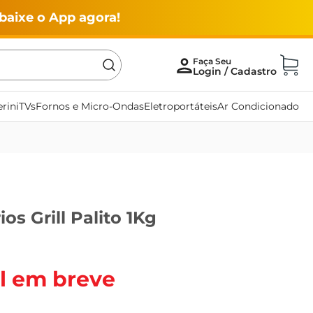
baixe o App agora!
rini
TVs
Fornos e Micro-Ondas
Eletroportáteis
Ar Condicionado
os Grill Palito 1Kg
l em breve