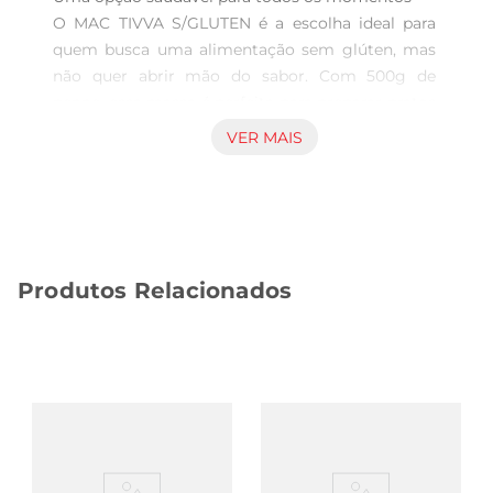
O MAC TIVVA S/GLUTEN é a escolha ideal para 
quem busca uma alimentação sem glúten, mas 
não quer abrir mão do sabor. Com 500g de 
penne, essa massa é perfeita para preparar pratos 
variados, desde um simples macarrão ao molho 
VER MAIS
até receitas mais elaboradas, garantindo que 
todos possam desfrutarde refeições deliciosas e 
nutritivas.

Qualidade e ingredientes selecionados  

Produzido com ingredientes de alta qualidade, o 
Produtos Relacionados
penne MAC TIVVA é feito a partir de grãos 
selecionados, proporcionando uma textura firme 
e um sabor que agrada a todos. A massa é 
cuidadosamente elaborada para garantir que 
mantenha sua integridade durante o cozimento, 
resultando em um prato que não só é saboroso, 
mas também visualmente atraente.

Versatilidade na cozinha  
