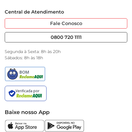
Experimente o MAC TIVVA S/GLUTEN e descubra 
Trabalhe Conosco
Cartão GBarbosa
como é fácil e saboroso manter uma 
Central de Atendimento
Sobre Privacidade
Garantia Estendida
alimentação diversificada e saudável
Portal do Fornecedo
Código de Ética
Fale Conosco
Nossas Lojas
Serviços
Cencosud Media
Blog GBarbosa
0800 720 1111
Black Friday
Encarte do Dia
Segunda à Sexta: 8h às 20h
Sábados: 8h às 18h
Baixe nosso App