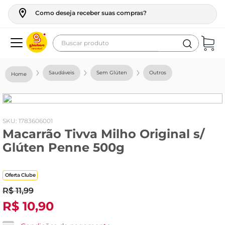
Como deseja receber suas compras?
Buscar produto
Termos mais buscados
Saudáveis
Sem Glúten
Outros
geladeira
maquina lavar
fogao
:
1783606001
Macarrão Tivva Milho Original s/
café
Glúten Penne 500g
cerveja
frango
Oferta Clube
leite
R$
11
,
99
R$
10
,
90
vinho
leite pó