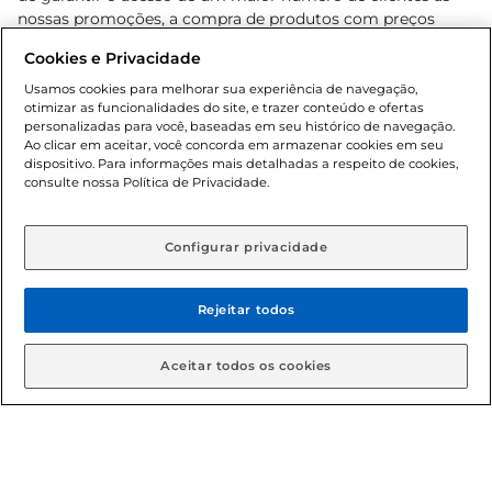
nossas promoções, a compra de produtos com preços
promocionais poderá ter sua quantidade limitada por
Cookies e Privacidade
cliente. Os preços, ofertas e condições são exclusivos para
o e-commerce e válidos durante o dia de hoje, podendo
Usamos cookies para melhorar sua experiência de navegação,
otimizar as funcionalidades do site, e trazer conteúdo e ofertas
sofrer alterações sem prévia notificação. Proibida a venda
personalizadas para você, baseadas em seu histórico de navegação.
de bebidas alcoólicas para menores de 18 anos, conforme
Ao clicar em aceitar, você concorda em armazenar cookies em seu
Lei n.º 8069/90, art. 81, inciso II (Estatuto da Criança e do
dispositivo. Para informações mais detalhadas a respeito de cookies,
Adolescente). Preços e condições exclusivos para o
consulte nossa Política de Privacidade.
www.gbarbosa.com.br
, podendo sofrer alterações sem
aviso prévio. O valor mínimo para as compras on-line é de
R$ 80,00.
Configurar privacidade
Rejeitar todos
© 2026 Copyright. Todos os direitos
reservados Gbarbosa.
Aceitar todos os cookies
Cencosud Brasil Comercial SA.CNPJ sob n° 39.346.861/0350-38 .
Sediada na Av. das Nações Unidas, 12.995, 21º andar, CEP: