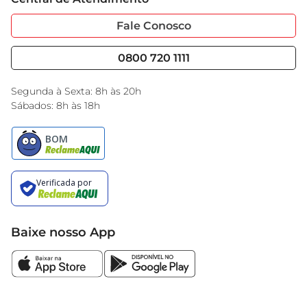
Sobre Privacidade
Garantia Estendida
Portal do Fornecedo
Código de Ética
Fale Conosco
Nossas Lojas
Serviços
Cencosud Media
Blog GBarbosa
0800 720 1111
Black Friday
Encarte do Dia
Segunda à Sexta: 8h às 20h
Sábados: 8h às 18h
Baixe nosso App