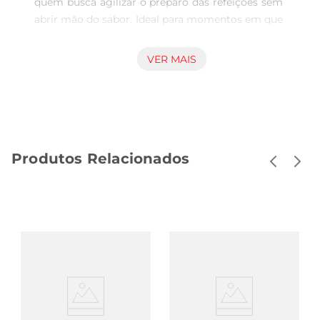
quem busca agilizar o preparo das refeições sem 
abrir mão do sabor. Ideal para momentos em que 
é necessário um preparo simples e rápido, este 
produto se encaixa nas necessidades do dia a dia 
VER MAIS
com versatilidade. Estrutura e modo de preparo 
O macarrão contém 74g e proporciona uma 
textura que se conserva ao ser hidratado, 
garantindo uma experiência agradável ao 
consumir. O modo de preparo atende àqueles 
Produtos Relacionados
que buscam conforto e facilidade, possibilitando 
a obtenção de uma refeição pronta em poucos 
minutos, adequada para ser servida em diferentes 
situações, como almoço leve ou complemento 
de uma receita. Ingredientes e sabores A versão 
Galinha Caipira ressalta o sabor típico dessa 
receita, trazendo uma combinação equilibrada de 
temperos que resultam em um perfil de sabor 
caseiro e aconchegante, sem exageros no 
paladar. Essa característica torna o produto 