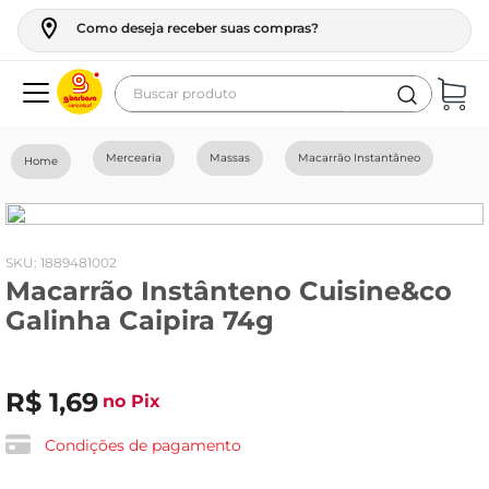
Como deseja receber suas compras?
Buscar produto
Termos mais buscados
Mercearia
Massas
Macarrão Instantâneo
geladeira
maquina lavar
fogao
:
1889481002
Macarrão Instânteno Cuisine&co
café
Galinha Caipira 74g
cerveja
frango
R$
1
,
69
no Pix
vinho
leite
Condições de pagamento
tv