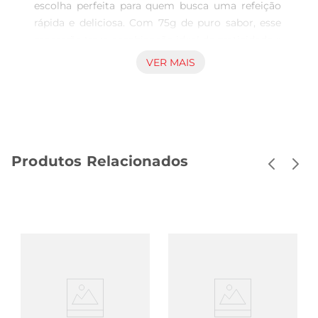
escolha perfeita para quem busca uma refeição 
rápida e deliciosa. Com 75g de puro sabor, esse 
macarrão traza combinação ideal de praticidade e 
qualidade, permitindo que você prepare um prato 
VER MAIS
saboroso em poucos minutos. Ideal para o dia a 
dia, ele é perfeito para aqueles momentos em 
que o tempo é curto, mas o desejo de uma 
refeição saborosa é grande.

Sabor irresistível de tomate  

Produtos Relacionados
Com um delicioso tempero de tomate, o 
macarrão RICHESTER Animado proporciona uma 
experiência gustativa única. O sabormarcante do 
tomate se destaca em cada garfada, tornando a 
refeição ainda mais apetitosa. É uma opção que 
agrada tanto crianças quanto adultos, trazendo 
um toque de alegria e diversão à mesa.

Fácil de preparar  

Preparar o macarrão instantâneo RICHESTER é 
extremamente simples. Em poucos passos, você 