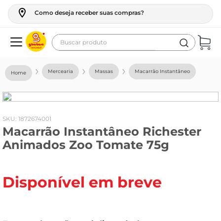
Como deseja receber suas compras?
Buscar produto
Termos mais buscados
Mercearia
Massas
Macarrão Instantâneo
geladeira
maquina lavar
fogao
:
1872674001
Macarrão Instantâneo Richester
café
Animados Zoo Tomate 75g
cerveja
frango
Disponível em breve
leite
vinho
leite pó