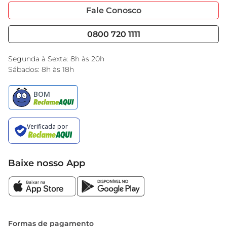
encaixa perfeitamente na rotina de quem busca 
Portal do Fornecedo
Código de Ética
Fale Conosco
praticidade sem abrir mão do sabor. Além disso, 
Nossas Lojas
Serviços
é uma escolha que pode ser facilmente 
Cencosud Media
Blog GBarbosa
0800 720 1111
armazenada, garantindo que você tenha sempre 
Black Friday
uma refeição rápida à mão.
Encarte do Dia
Segunda à Sexta: 8h às 20h
Sábados: 8h às 18h
Baixe nosso App
Formas de pagamento