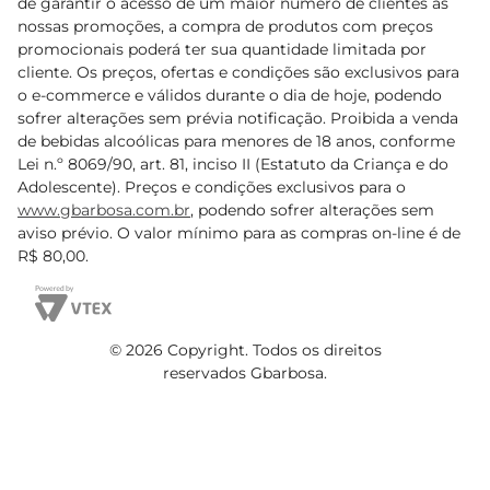
de garantir o acesso de um maior número de clientes as
nossas promoções, a compra de produtos com preços
promocionais poderá ter sua quantidade limitada por
cliente. Os preços, ofertas e condições são exclusivos para
o e-commerce e válidos durante o dia de hoje, podendo
sofrer alterações sem prévia notificação. Proibida a venda
de bebidas alcoólicas para menores de 18 anos, conforme
Lei n.º 8069/90, art. 81, inciso II (Estatuto da Criança e do
Adolescente). Preços e condições exclusivos para o
www.gbarbosa.com.br
, podendo sofrer alterações sem
aviso prévio. O valor mínimo para as compras on-line é de
R$ 80,00.
© 2026 Copyright. Todos os direitos
reservados Gbarbosa.
Cencosud Brasil Comercial SA.CNPJ sob n° 39.346.861/0350-38 .
Sediada na Av. das Nações Unidas, 12.995, 21º andar, CEP: