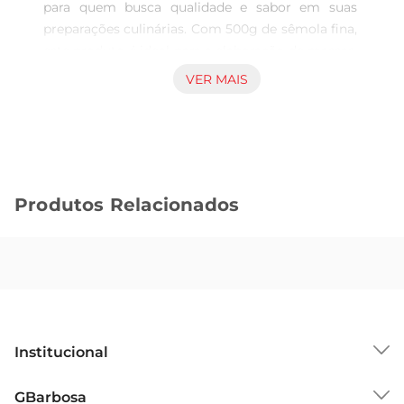
para quem busca qualidade e sabor em suas 
preparações culinárias. Com 500g de sêmola fina, 
este produto é ideal para a elaboração de massas, 
como nhoques e pastéis, além de ser uma 
VER MAIS
excelente base para sobremesas e pratos 
variados. Sua textura fina e leve proporciona um 
resultado final que agrada a todos os paladares.

Características e Benefícios  

Produzido com grãos selecionados, o Ninho Galo 
Produtos Relacionados
Sêmola se destaca pela sua pureza e qualidade. É 
uma opção rica em carboidratos, oferecendo 
energia para o dia a dia. Além disso, sua 
composição é livre de aditivos artificiais, 
garantindo um produto natural e saudável para 
toda a família. A sêmola é conhecida por sua 
capacidade de absorver sabores, tornando suas 
Institucional
receitas ainda mais gostosas e nutritivas.

Recomendações de Uso  

Sobre o GBarbosa
GBarbosa
Paraaproveitar ao máximo o Ninho Galo Sêmola, 