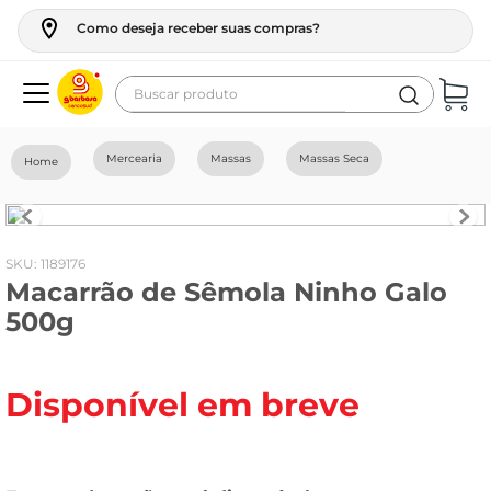
Como deseja receber suas compras?
Buscar produto
Termos mais buscados
Mercearia
Massas
Massas Seca
geladeira
maquina lavar
fogao
:
1189176
Macarrão de Sêmola Ninho Galo
café
500g
cerveja
frango
Disponível em breve
leite
vinho
leite pó