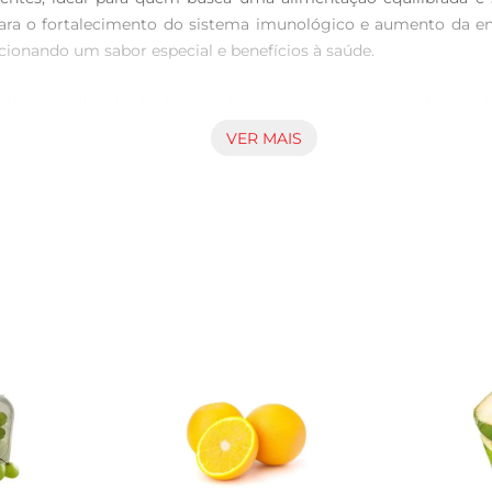
para o fortalecimento do sistema imunológico e aumento da en
ionando um sabor especial e benefícios à saúde.

la seja utilizada de diversas formas na sua alimentação. Você
é umaótima opção para quem pratica atividades físicas, pois aj
VER MAIS
 e molhos, para um toque nutritivo e diferenciado.

ões de qualidade, garantindo um produto puro e sem aditivos.
ionais preservadas. A embalagem de 1Kg é ideal para quem dese
omendase armazenála em local fresco e seco, longe da luz dir
ada porção mantenha seu sabor e benefícios por mais tempo.