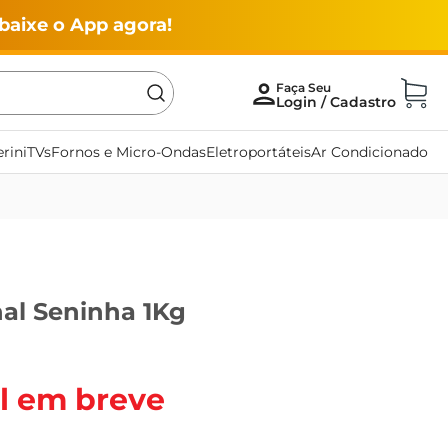
baixe o App agora!
rini
TVs
Fornos e Micro-Ondas
Eletroportáteis
Ar Condicionado
al Seninha 1Kg
l em breve