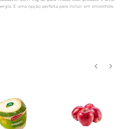
ergia. É uma opção perfeita para incluir em smoothies, 
 pode adicionála a vitaminas, misturála em iogurtes ou 
uda na recuperação muscular e no aumento da resistência. 
 Sua origem nacional assegura que você está consumindo 
ja ter sempre à mão um ingrediente saudável e prático 
eta. Após aberto, mantenha o produto bem fechado para 