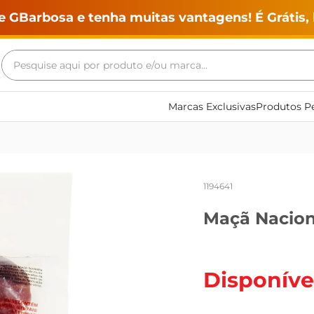
e GBarbosa e tenha muitas vantagens! É Grátis, 
Pesquise aqui por produto e/ou marca...
Termos mais buscados
Marcas Exclusivas
Produtos Pe
geladeira
maquina lavar
fogao
1194641
café
Maçã Nacion
cerveja
frango
vinho
Disponíve
leite
tv