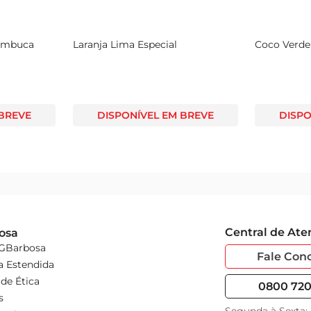
Cumbuca
Laranja Lima Especial
Coco Verde 
 BREVE
DISPONÍVEL EM BREVE
DISPO
Central de At
osa
 GBarbosa
Fale Con
a Estendida
de Ética
0800 720 
s