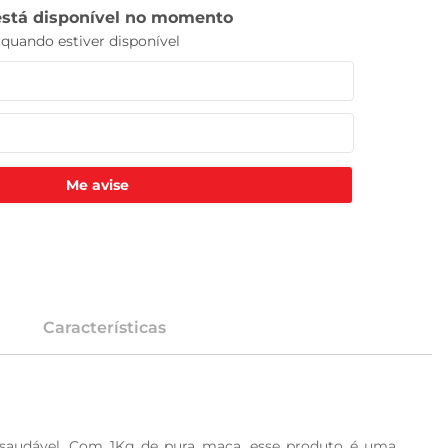
Me avise
Características
 saudável. Com 1Kg de pura maca, esse produto é uma 