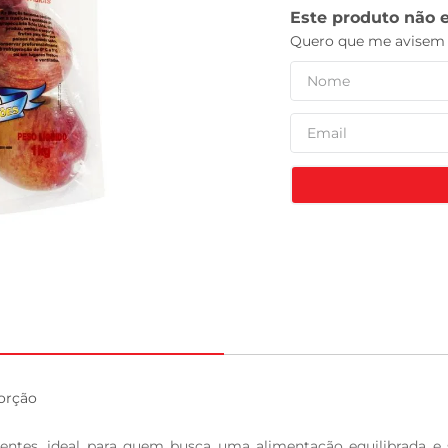
leite pó
rção

entes, ideal para quem busca uma alimentação equilibrada e