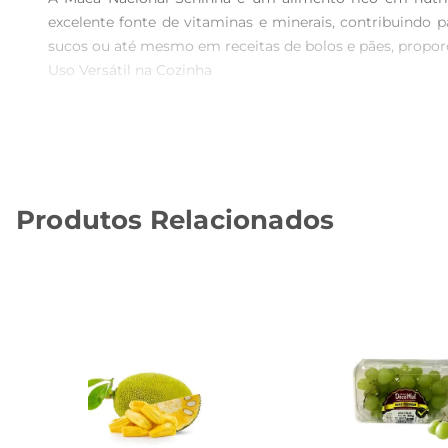
excelente fonte de vitaminas e minerais, contribuindo 
sucos ou até mesmo em receitas de bolos e pães, proporc
Uso Versátil na Cozinha  

A versatilidade da Maca Nacional Seninha permite que e
incorporála em receitas de granola caseira. Além disso, 
Experimente também em preparações salgadas, como sopas
Qualidade e Procedência  

A Maca Nacional Seninha é cultivada com rigorosos padr
Produtos Relacionados
um alimento fresco e com todas as propriedades nutric
para o dia a dia.

Dicas de Armazenamento  

Para manter a qualidade da Maca Nacional Seninha, rec
preservar suas propriedades. Assim, você garante que c