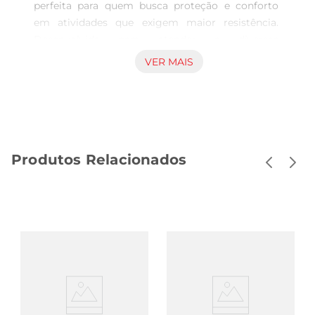
perfeita para quem busca proteção e conforto 
em atividades que exigem maior resistência. 
Desenvolvida para atender a diversas 
necessidades, essa luva é ideal para tarefas 
VER MAIS
pesadas, como limpeza, jardinagem e manuseio 
de materiais. Com seu design ergonômico, 
proporciona um ajuste confortável, permitindo 
liberdade de movimento enquanto protege suas 
mãos.

Produtos Relacionados
Materiais de Alta Qualidade  

Fabricada com materiais de alta qualidade, a 
Luva Limppano é resistente a rasgos e 
perfurações, garantindo durabilidade mesmo em 
condições de uso intenso. Seu revestimento 
proporciona uma aderência superior, permitindo 
que você trabalhe com segurança e 
eficiência,sem se preocupar com escorregões ou 
acidentes. Além disso, a luva é fácil de limpar, o 
que a torna uma opção prática para o dia a dia.
