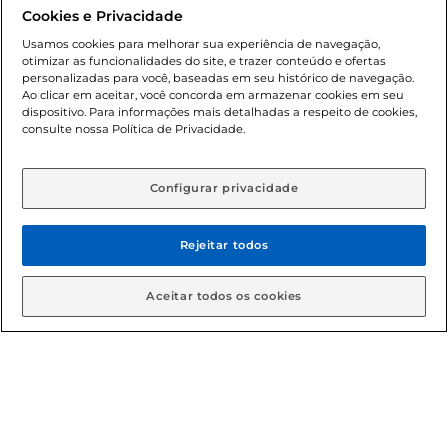
promocionais poderá ter sua quantidade limitada por
Cookies e Privacidade
cliente. Os preços, ofertas e condições são exclusivos para
o e-commerce e válidos durante o dia de hoje, podendo
Usamos cookies para melhorar sua experiência de navegação,
otimizar as funcionalidades do site, e trazer conteúdo e ofertas
sofrer alterações sem prévia notificação. Proibida a venda
personalizadas para você, baseadas em seu histórico de navegação.
de bebidas alcoólicas para menores de 18 anos, conforme
Ao clicar em aceitar, você concorda em armazenar cookies em seu
Lei n.º 8069/90, art. 81, inciso II (Estatuto da Criança e do
dispositivo. Para informações mais detalhadas a respeito de cookies,
Adolescente). Preços e condições exclusivos para o
consulte nossa Política de Privacidade.
www.gbarbosa.com.br
, podendo sofrer alterações sem
aviso prévio. O valor mínimo para as compras on-line é de
R$ 80,00.
Configurar privacidade
Rejeitar todos
© 2026 Copyright. Todos os direitos
reservados Gbarbosa.
Aceitar todos os cookies
Cencosud Brasil Comercial SA.CNPJ sob n° 39.346.861/0350-38 .
Sediada na Av. das Nações Unidas, 12.995, 21º andar, CEP:
04.578-000, Bairro Brooklin Paulista, na cidade de São Paulo -
SP.