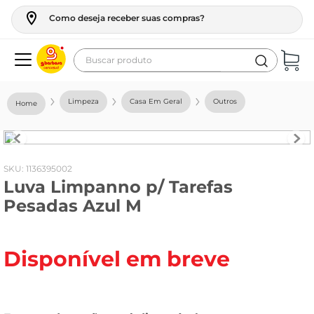
Como deseja receber suas compras?
Buscar produto
Termos mais buscados
Limpeza
Casa Em Geral
Outros
geladeira
maquina lavar
fogao
:
1136395002
Luva Limpanno p/ Tarefas
café
Pesadas Azul M
cerveja
frango
Disponível em breve
leite
vinho
leite pó