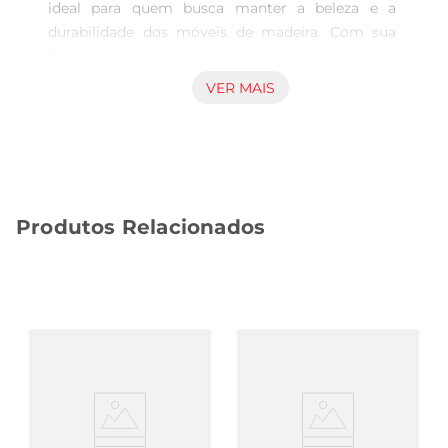
ideal para quem busca manter a beleza e a 
durabilidade dos móveis de madeira. Com sua 
fórmula especial, este produto proporciona um 
acabamento brilhante e uma proteção eficaz 
VER MAIS
contra poeira e manchas, garantindo que seus 
móveis fiquem sempre com um aspecto 
renovado. Ideal para uso em diversos tipos de 
superfícies, o Lustra Móveis Peroba é uma 
solução prática para o dia a dia.

Produtos Relacionados
Fórmula e benefícios  

Desenvolvido com ingredientes de alta 
qualidade, o Lustra Móveis Peroba não apenas 
limpa, mas também nutre a madeira, 
preservando sua cor e textura. Sua aplicação é 
simples e rápida, permitindo que você mantenha 
seus móveis em ótimo estado semcomplicações. 
Além disso, o produto é projetado para não deixar 
resíduos pegajosos, o que significa que você 
pode desfrutar de um ambiente limpo e 