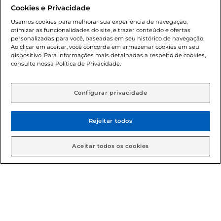
promocionais poderá ter sua quantidade limitada por
Cookies e Privacidade
cliente. Os preços, ofertas e condições são exclusivos para
o e-commerce e válidos durante o dia de hoje, podendo
Usamos cookies para melhorar sua experiência de navegação,
otimizar as funcionalidades do site, e trazer conteúdo e ofertas
sofrer alterações sem prévia notificação. Proibida a venda
personalizadas para você, baseadas em seu histórico de navegação.
de bebidas alcoólicas para menores de 18 anos, conforme
Ao clicar em aceitar, você concorda em armazenar cookies em seu
Lei n.º 8069/90, art. 81, inciso II (Estatuto da Criança e do
dispositivo. Para informações mais detalhadas a respeito de cookies,
Adolescente). Preços e condições exclusivos para o
consulte nossa Política de Privacidade.
www.gbarbosa.com.br
, podendo sofrer alterações sem
aviso prévio. O valor mínimo para as compras on-line é de
R$ 80,00.
Configurar privacidade
Rejeitar todos
© 2026 Copyright. Todos os direitos
reservados Gbarbosa.
Aceitar todos os cookies
Cencosud Brasil Comercial SA.CNPJ sob n° 39.346.861/0350-38 .
Sediada na Av. das Nações Unidas, 12.995, 21º andar, CEP:
04.578-000, Bairro Brooklin Paulista, na cidade de São Paulo -
SP.