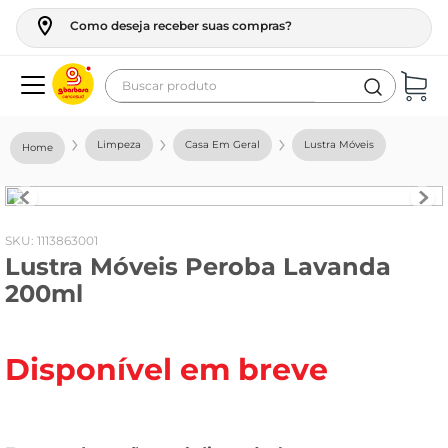
Como deseja receber suas compras?
Buscar produto
Termos mais buscados
Limpeza
Casa Em Geral
Lustra Móveis
geladeira
maquina lavar
fogao
:
1113863001
Lustra Móveis Peroba Lavanda
café
200ml
cerveja
frango
Disponível em breve
leite
vinho
leite pó