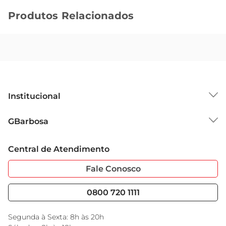
Produtos Relacionados
Institucional
Sobre o GBarbosa
GBarbosa
Grupo Cencosud
Trabalhe Conosco
Cartão GBarbosa
Central de Atendimento
Sobre Privacidade
Garantia Estendida
Portal do Fornecedo
Código de Ética
Fale Conosco
Nossas Lojas
Serviços
Cencosud Media
Blog GBarbosa
0800 720 1111
Black Friday
Encarte do Dia
Segunda à Sexta: 8h às 20h