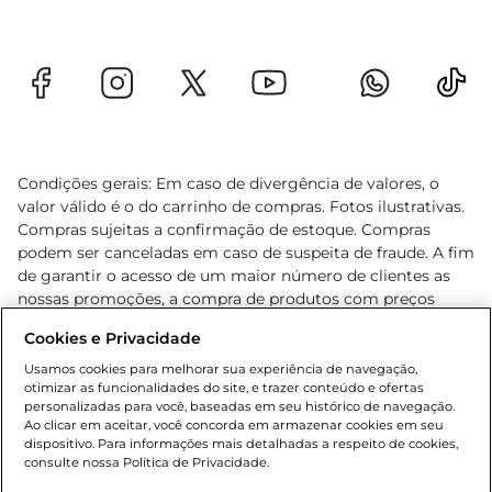
Condições gerais: Em caso de divergência de valores, o
valor válido é o do carrinho de compras. Fotos ilustrativas.
Compras sujeitas a confirmação de estoque. Compras
podem ser canceladas em caso de suspeita de fraude. A fim
de garantir o acesso de um maior número de clientes as
nossas promoções, a compra de produtos com preços
promocionais poderá ter sua quantidade limitada por
Cookies e Privacidade
cliente. Os preços, ofertas e condições são exclusivos para
o e-commerce e válidos durante o dia de hoje, podendo
Usamos cookies para melhorar sua experiência de navegação,
otimizar as funcionalidades do site, e trazer conteúdo e ofertas
sofrer alterações sem prévia notificação. Proibida a venda
personalizadas para você, baseadas em seu histórico de navegação.
de bebidas alcoólicas para menores de 18 anos, conforme
Ao clicar em aceitar, você concorda em armazenar cookies em seu
Lei n.º 8069/90, art. 81, inciso II (Estatuto da Criança e do
dispositivo. Para informações mais detalhadas a respeito de cookies,
Adolescente). Preços e condições exclusivos para o
consulte nossa Política de Privacidade.
www.gbarbosa.com.br
, podendo sofrer alterações sem