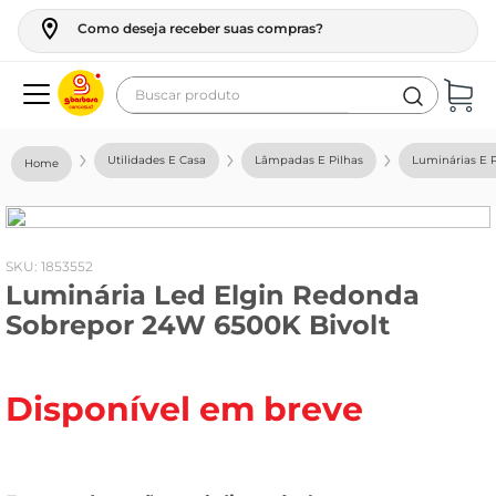
Como deseja receber suas compras?
Buscar produto
Termos mais buscados
Utilidades E Casa
Lâmpadas E Pilhas
Luminárias E P
geladeira
maquina lavar
fogao
:
1853552
Luminária Led Elgin Redonda
café
Sobrepor 24W 6500K Bivolt
cerveja
frango
Disponível em breve
leite
vinho
leite pó