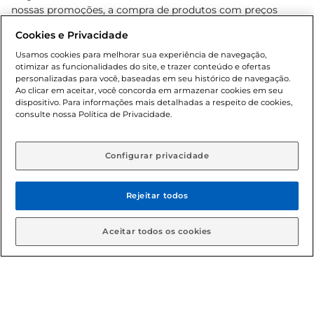
nossas promoções, a compra de produtos com preços
promocionais poderá ter sua quantidade limitada por
Cookies e Privacidade
cliente. Os preços, ofertas e condições são exclusivos para
o e-commerce e válidos durante o dia de hoje, podendo
Usamos cookies para melhorar sua experiência de navegação,
otimizar as funcionalidades do site, e trazer conteúdo e ofertas
sofrer alterações sem prévia notificação. Proibida a venda
personalizadas para você, baseadas em seu histórico de navegação.
de bebidas alcoólicas para menores de 18 anos, conforme
Ao clicar em aceitar, você concorda em armazenar cookies em seu
Lei n.º 8069/90, art. 81, inciso II (Estatuto da Criança e do
dispositivo. Para informações mais detalhadas a respeito de cookies,
Adolescente). Preços e condições exclusivos para o
consulte nossa Política de Privacidade.
www.gbarbosa.com.br
, podendo sofrer alterações sem
aviso prévio. O valor mínimo para as compras on-line é de
R$ 80,00.
Configurar privacidade
Rejeitar todos
© 2026 Copyright. Todos os direitos
reservados Gbarbosa.
Aceitar todos os cookies
Cencosud Brasil Comercial SA.CNPJ sob n° 39.346.861/0350-38 .
Sediada na Av. das Nações Unidas, 12.995, 21º andar, CEP: