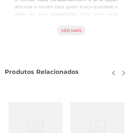
deliciosa e versátil para quem busca qualidade e 
sabor em suas preparações. Com uma carne 
macia e suculenta, é ideal para assados, 
grelhados ou até mesmo para ser fatiado e 
VER MAIS
servido em sanduíches. Sua textura e sabor 
marcante vão agradar a todos os paladares, 
tornando suas refeições ainda mais especiais.

Qualidade garantida  

Produzido com rigorosos padrões de qualidade, o 
Produtos Relacionados
Lombo Seara é proveniente de suínos 
selecionados, garantindo um produto fresco e 
saboroso. Cada peça é cuidadosamente 
embalada para preservar suas características, 
oferecendo ao consumidor a confiança de estar 
adquirindo um alimento de excelência. A marca 
Seara é reconhecida por seu compromisso com a 
qualidade e a segurança alimentar, 
proporcionando tranquilidade na hora de 