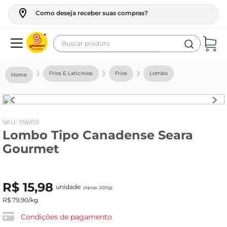
Como deseja receber suas compras?
Buscar produto
Termos mais buscados
Frios E Laticínios
Frios
Lombo
geladeira
maquina lavar
fogao
:
1196159
Lombo Tipo Canadense Seara
café
Gourmet
cerveja
frango
R$
15
,
98
unidade
leite
(Aprox. 200g)
R$
79
,
90
/kg
vinho
Condições de pagamento
leite pó