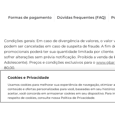
Formas de pagamento
Dúvidas frequentes (FAQ)
Po
Condições gerais: Em caso de divergência de valores, o valor 
podem ser canceladas em caso de suspeita de fraude. A fim 
promocionais poderá ter sua quantidade limitada por cliente.
sofrer alterações sem prévia notificação. Proibida a venda de b
Adolescente). Preços e condições exclusivos para o
www.gbar
80,00.
Cookies e Privacidade
© 2025 Copyright. Todos os direitos reservados Gbarbosa.
Usamos cookies para melhorar sua experiência de navegação, otimizar as 
conteúdo e ofertas personalizadas para você, baseadas em seu histórico
aceitar, você concorda em armazenar cookies em seu dispositivo. Para 
respeito de cookies, consulte nossa Política de Privacidade.
Cencosud Brasil Comercial SA.CNPJ sob n° 39.346.861/0350-3