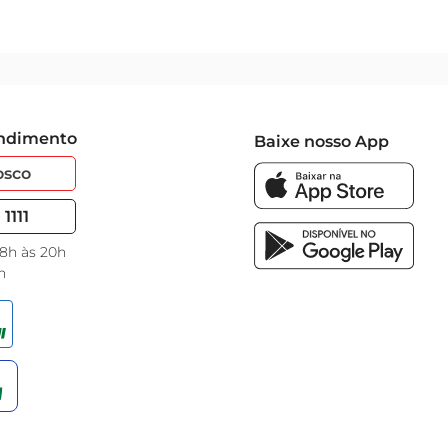
endimento
Baixe nosso App
osco
1111
 8h às 20h
h