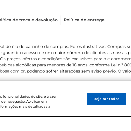
lítica de troca e devolução
Política de entrega
válido é o do carrinho de compras. Fotos ilustrativas. Compras 
de garantir o acesso de um maior número de clientes as nossa
 Os preços, ofertas e condições são exclusivos para o e-commerc
ebidas alcoólicas para menores de 18 anos, conforme Lei n.º 8069/
bosa.com.br
, podendo sofrer alterações sem aviso prévio. O va
funcionalidades do site, e trazer
Rejeitar todos
 de navegação. Ao clicar em
informações mais detalhadas a
8 . Sediada na Av. das Nações Unidas, 12.995, 21º andar, CEP: 04.578-000, 