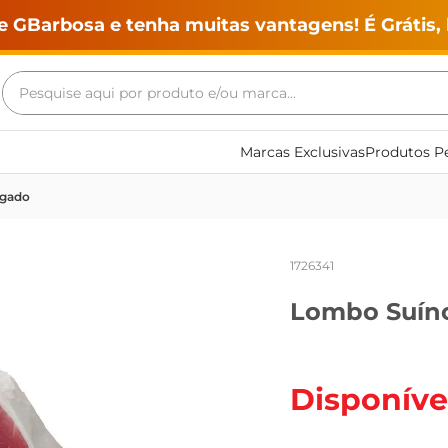
e GBarbosa e tenha muitas vantagens! É Grátis, 
Pesquise aqui por produto e/ou marca...
Termos mais buscados
Marcas Exclusivas
Produtos Pe
geladeira
lgado
maquina lavar
fogao
1726341
café
Lombo Suíno
cerveja
frango
leite
Disponíve
vinho
leite pó