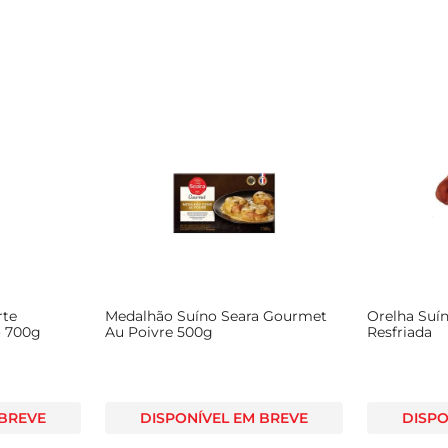
rte
Medalhão Suíno Seara Gourmet
Orelha Suí
 700g
Au Poivre 500g
Resfriada
 BREVE
DISPONÍVEL EM BREVE
DISPO