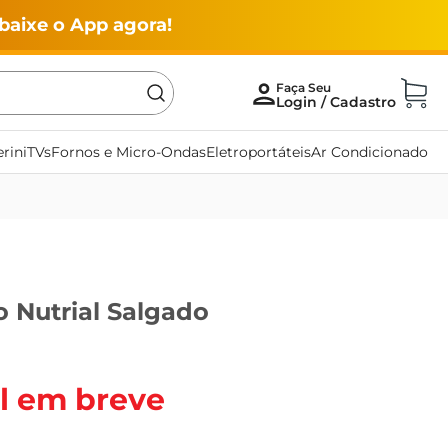
baixe o App agora!
rini
TVs
Fornos e Micro-Ondas
Eletroportáteis
Ar Condicionado
 Nutrial Salgado
l em breve