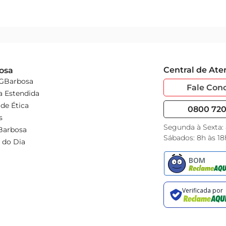
Central de At
osa
 GBarbosa
Fale Con
a Estendida
de Ética
0800 720 
s
Segunda à Sexta:
Barbosa
Sábados: 8h às 18
 do Dia