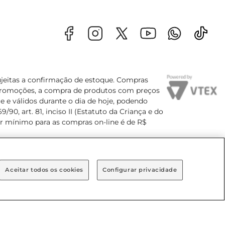
sujeitas a confirmação de estoque. Compras
s promoções, a compra de produtos com preços
e e válidos durante o dia de hoje, podendo
90, art. 81, inciso II (Estatuto da Criança e do
lor mínimo para as compras on-line é de R$
Aceitar todos os cookies
Configurar privacidade
Bairro Brooklin Paulista, na cidade de São Paulo - SP.