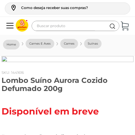
Como deseja receber suas compras?
Buscar produto
Termos mais buscados
Carnes E Aves
Carnes
Suínas
geladeira
maquina lavar
fogao
:
1441616
Lombo Suíno Aurora Cozido
café
Defumado 200g
cerveja
frango
Disponível em breve
vinho
leite
tv