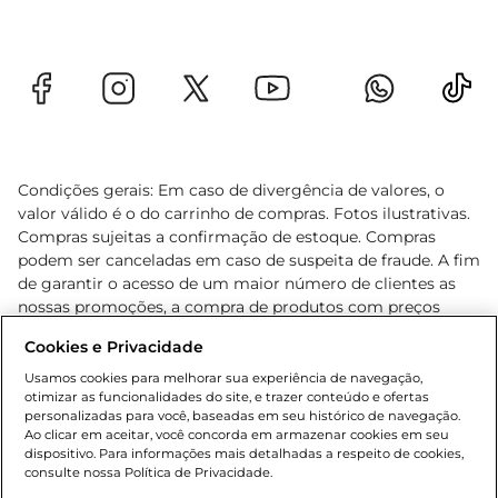
Condições gerais: Em caso de divergência de valores, o
valor válido é o do carrinho de compras. Fotos ilustrativas.
Compras sujeitas a confirmação de estoque. Compras
podem ser canceladas em caso de suspeita de fraude. A fim
de garantir o acesso de um maior número de clientes as
nossas promoções, a compra de produtos com preços
promocionais poderá ter sua quantidade limitada por
Cookies e Privacidade
cliente. Os preços, ofertas e condições são exclusivos para
o e-commerce e válidos durante o dia de hoje, podendo
Usamos cookies para melhorar sua experiência de navegação,
otimizar as funcionalidades do site, e trazer conteúdo e ofertas
sofrer alterações sem prévia notificação. Proibida a venda
personalizadas para você, baseadas em seu histórico de navegação.
de bebidas alcoólicas para menores de 18 anos, conforme
Ao clicar em aceitar, você concorda em armazenar cookies em seu
Lei n.º 8069/90, art. 81, inciso II (Estatuto da Criança e do
dispositivo. Para informações mais detalhadas a respeito de cookies,
Adolescente). Preços e condições exclusivos para o
consulte nossa Política de Privacidade.
www.gbarbosa.com.br
, podendo sofrer alterações sem