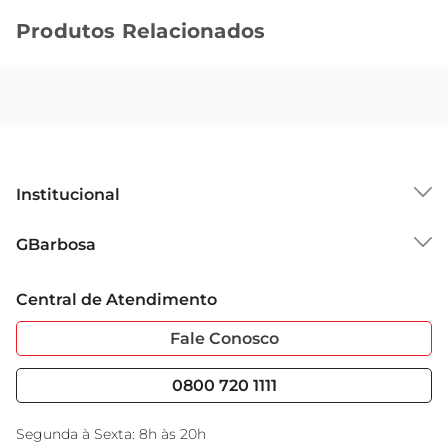
Produtos Relacionados
Institucional
Sobre o GBarbosa
GBarbosa
Grupo Cencosud
Trabalhe Conosco
Cartão GBarbosa
Central de Atendimento
Sobre Privacidade
Garantia Estendida
Portal do Fornecedo
Código de Ética
Fale Conosco
Nossas Lojas
Serviços
Cencosud Media
Blog GBarbosa
0800 720 1111
Black Friday
Encarte do Dia
Segunda à Sexta: 8h às 20h