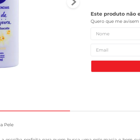
tv
 Pele

é a escolha perfeita para quem busca uma pele macia e bem cui