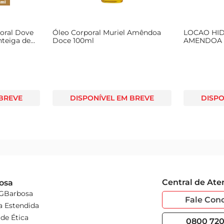
oral Dove
Óleo Corporal Muriel Amêndoa
LOCAO HID
nteiga de
Doce 100ml
AMENDOA
ml
 BREVE
DISPONÍVEL EM BREVE
DISPO
Central de At
osa
 GBarbosa
Fale Con
a Estendida
de Ética
0800 720 