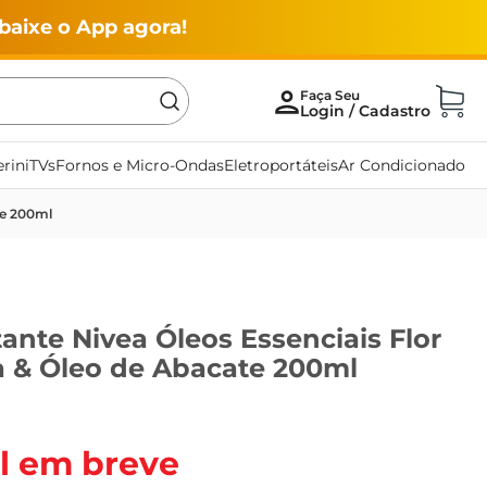
baixe o App agora!
rini
TVs
Fornos e Micro-Ondas
Eletroportáteis
Ar Condicionado
te 200ml
ante Nivea Óleos Essenciais Flor
a & Óleo de Abacate 200ml
l em breve