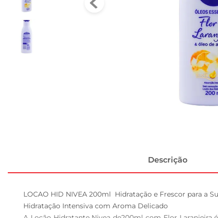
Descrição
LOCAO HID NIVEA 200ml  Hidratação e Frescor para a Sua
Hidratação Intensiva com Aroma Delicado  

A Loção Hidratante Nivea de200ml com Flor Laranjeira 