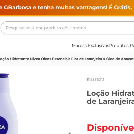
e GBarbosa e tenha muitas vantagens! É Grátis, 
Pesquise aqui por produto e/ou marca...
Termos mais buscados
Marcas Exclusivas
Produtos Pe
geladeira
oção Hidratante Nivea Óleos Essenciais Flor de Laranjeira & Óleo de Abaca
maquina lavar
fogao
1115536013
café
Loção Hidrat
cerveja
de Laranjeir
frango
leite
vinho
Disponíve
leite pó