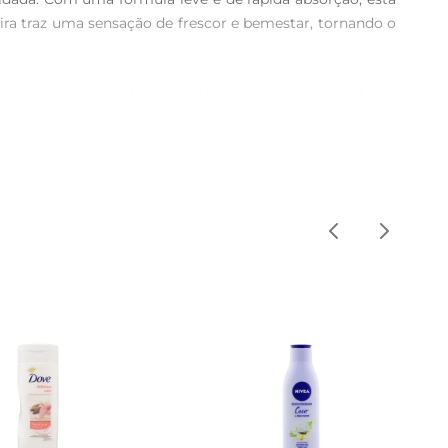
ira traz uma sensação de frescor e bemestar, tornando o 
vendo uma aparência saudável. Ideal para o uso diário, 
garantindo uma sensação agradável ao longo do dia.

bsorção. Pode ser utilizada em qualquer parte do corpo, 
nar a loção na geladeira antes da aplicação.
