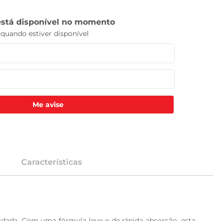
Me avise
Características
dada. Com uma fórmula leve e de rápida absorção, esta 