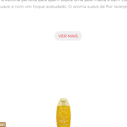
suave e com um toque aveludado. O aroma suave da flor laranje
 manter a umidade da pele, prevenindo o ressecamento e promo
to e proteção. A textura não oleosa permite que a pele respire, 
VER MAIS
e a pele limpa e seca, massageando suavemente até a completa a
hos. Para um efeito ainda mais refrescante, experimente armaze