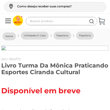
Como deseja receber suas compras?
Buscar produto
Termos mais buscados
Utilidades E Casa
Papelaria
Papelaria
geladeira
maquina lavar
fogao
:
1854772
Livro Turma Da Mônica Praticando
café
Esportes Ciranda Cultural
cerveja
frango
Disponível em breve
leite
vinho
leite pó