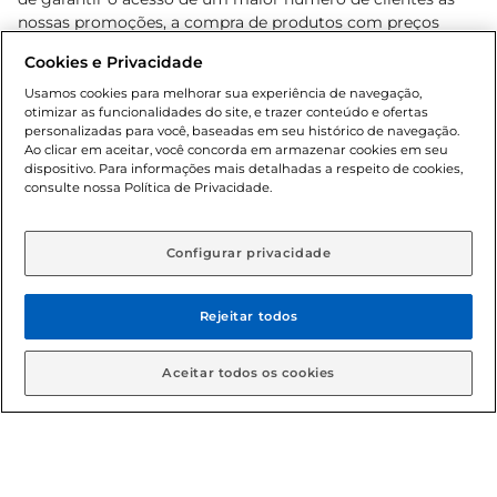
nossas promoções, a compra de produtos com preços
promocionais poderá ter sua quantidade limitada por
Cookies e Privacidade
cliente. Os preços, ofertas e condições são exclusivos para
o e-commerce e válidos durante o dia de hoje, podendo
Usamos cookies para melhorar sua experiência de navegação,
otimizar as funcionalidades do site, e trazer conteúdo e ofertas
sofrer alterações sem prévia notificação. Proibida a venda
personalizadas para você, baseadas em seu histórico de navegação.
de bebidas alcoólicas para menores de 18 anos, conforme
Ao clicar em aceitar, você concorda em armazenar cookies em seu
Lei n.º 8069/90, art. 81, inciso II (Estatuto da Criança e do
dispositivo. Para informações mais detalhadas a respeito de cookies,
Adolescente). Preços e condições exclusivos para o
consulte nossa Política de Privacidade.
www.gbarbosa.com.br
, podendo sofrer alterações sem
aviso prévio. O valor mínimo para as compras on-line é de
R$ 80,00.
Configurar privacidade
Rejeitar todos
© 2026 Copyright. Todos os direitos
reservados Gbarbosa.
Aceitar todos os cookies
Cencosud Brasil Comercial SA.CNPJ sob n° 39.346.861/0350-38 .
Sediada na Av. das Nações Unidas, 12.995, 21º andar, CEP: