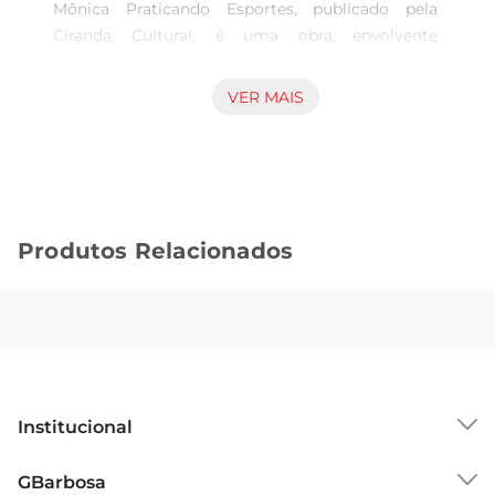
Mônica Praticando Esportes, publicado pela 
Ciranda Cultural, é uma obra envolvente 
destinada ao público jovem. Este título 
transporta os leitores para o universo lúdico da 
VER MAIS
icônica Turma da Mônica, trazendo não apenas 
entretenimento, mas também uma valiosa 
aprendizagem sobre a prática de esportes e a 
importância de manter um estilo de vida ativo.

Produtos Relacionados
Exploração e Descobertas Com ilustrações 
vibrantes e histórias cativantes, as aventuras dos 
personagens ensinam sobre diferentes 
modalidades esportivas, promovendo a 
compreensão e o interesse pela atividade física. 
Ao acompanhar Mônica, Cebolinha, Cascão e 
Magali, as crianças têm a oportunidade de 
Institucional
explorar os benefícios do esporte, como a 
socialização, o trabalho em equipe e a melhoria 
Sobre o GBarbosa
GBarbosa
da saúde, tudo de maneira divertida e acessível.
