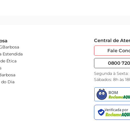
Central de At
osa
 GBarbosa
Fale Con
a Estendida
de Ética
0800 720 
s
Segunda à Sexta:
Barbosa
Sábados: 8h às 18
 do Dia