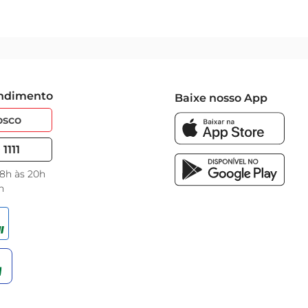
endimento
Baixe nosso App
osco
1111
 8h às 20h
h