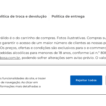
lítica de troca e devolução
Política de entrega
válido é o do carrinho de compras. Fotos ilustrativas. Compras 
de garantir o acesso de um maior número de clientes as nossa
 Os preços, ofertas e condições são exclusivos para o e-commerc
ebidas alcoólicas para menores de 18 anos, conforme Lei n.º 8069/
bosa.com.br
, podendo sofrer alterações sem aviso prévio. O va
funcionalidades do site, e trazer
Rejeitar todos
 de navegação. Ao clicar em
informações mais detalhadas a
8 . Sediada na Av. das Nações Unidas, 12.995, 21º andar, CEP: 04.578-000, 