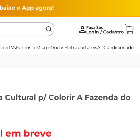
baixe o App agora!
rini
TVs
Fornos e Micro-Ondas
Eletroportáteis
Ar Condicionado
a Cultural p/ Colorir A Fazenda do
l em breve