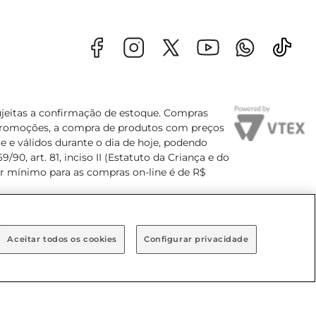
sujeitas a confirmação de estoque. Compras
s promoções, a compra de produtos com preços
e e válidos durante o dia de hoje, podendo
90, art. 81, inciso II (Estatuto da Criança e do
lor mínimo para as compras on-line é de R$
Aceitar todos os cookies
Configurar privacidade
Bairro Brooklin Paulista, na cidade de São Paulo - SP.