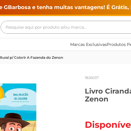
e GBarbosa e tenha muitas vantagens! É Grátis, 
Pesquise aqui por produto e/ou marca...
Termos mais buscados
Marcas Exclusivas
Produtos Pe
geladeira
ltural p/ Colorir A Fazenda do Zenon
maquina lavar
fogao
1826037
café
Livro Cirand
cerveja
Zenon
frango
leite
vinho
Disponíve
leite pó