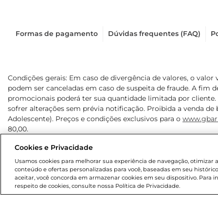
Formas de pagamento
Dúvidas frequentes (FAQ)
Po
Condições gerais: Em caso de divergência de valores, o valor 
podem ser canceladas em caso de suspeita de fraude. A fim 
promocionais poderá ter sua quantidade limitada por cliente.
sofrer alterações sem prévia notificação. Proibida a venda de b
Adolescente). Preços e condições exclusivos para o
www.gbar
80,00.
Cookies e Privacidade
© 2025 Copyright. Todos os direitos reservados Gbarbosa.
Usamos cookies para melhorar sua experiência de navegação, otimizar as 
conteúdo e ofertas personalizadas para você, baseadas em seu histórico
aceitar, você concorda em armazenar cookies em seu dispositivo. Para 
respeito de cookies, consulte nossa Política de Privacidade.
Cencosud Brasil Comercial SA.CNPJ sob n° 39.346.861/0350-3