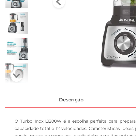
Descrição
O Turbo Inox L1200W é a escolha perfeita para preparar
capacidade total e 12 velocidades. Características idea
queijo, massa de panqueca, queijadinha e muitas outros pr