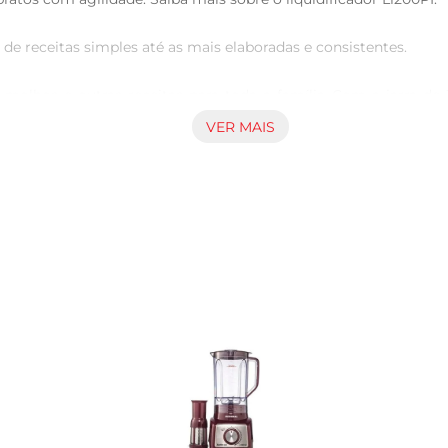
 receitas simples até as mais elaboradas e consistentes.

olhos e outras receitas para toda a família Com a jarra de 
VER MAIS
, em aço Inox, e com alto poder de trituração.

o de San Cristal, material resistente a quedas e riscos, supertr
etronicamente é perfeito para tornar sua vida mais prática. Ele 
opo.

l para alcançar a textura perfeita A função Pulsar/Gelo tritur
u liquidificador.
