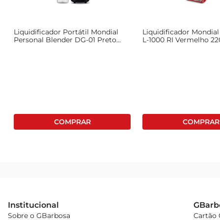
TAMPA DOSADORA  MEDIDORA: Facilita a adição de ingre
Liquidificador Portátil Mondial
Liquidificador Mondial
JARRA: BPA FREE  SEM CHEIRO: O material não contém Bis
Personal Blender DG-01 Preto
L-1000 RI Vermelho 2
127V
Institucional
GBarb
Sobre o GBarbosa
Cartão