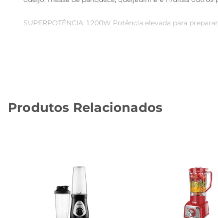
SUPERPOTÊNCIA: 1.200W Potência elevada para preparar de
CAPACIDADE TOTAL: 3 LITROS: Que tal preparar sucos, m
economiza seu tempo. Capacidade Útil de 2,1litros.

LÂMINAS SERRILHADAS: São 4 lâminas serrilhadas e 2 lisas
Produtos Relacionados
JARRA RESISTENTE: O copo do liquidificador Mondial é feit
COM FILTRO: O filtro feito de tela Inox microperfurada el
SISTEMA DE ENCAIXE RÁPIDO: Encaixe seguro e fácil do c
12 VELOCIDADES  PULSAR/GELO: Escolha a velocidade idea
fruta.

FUNÇÃO AUTOLIMPEZA: Higienização rápida e prática do se