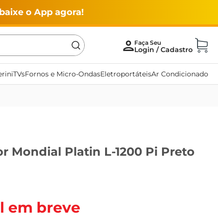
baixe o App agora!
rini
TVs
Fornos e Micro-Ondas
Eletroportáteis
Ar Condicionado
or Mondial Platin L-1200 Pi Preto
l em breve