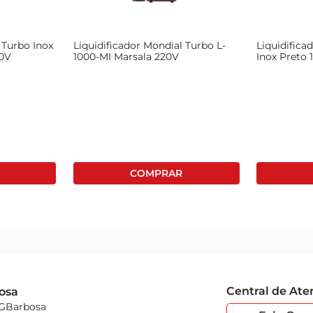
dientes durante o preparo. Como medidor tem capacidade de 40
 Turbo Inox
Liquidificador Mondial Turbo L-
Liquidifica
fenolA, que é nocivo à saúde, e não deixa cheiro.
20V
1000-MI Marsala 220V
Inox Preto 
Central de At
osa
 GBarbosa