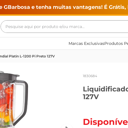
e GBarbosa e tenha muitas vantagens! É Grátis, 
Pesquise aqui por produto e/ou marca...
Termos mais buscados
Marcas Exclusivas
Produtos Pe
geladeira
ndial Platin L-1200 Pi Preto 127V
maquina lavar
fogao
1830684
café
Liquidificad
cerveja
127V
frango
leite
vinho
Disponíve
leite pó