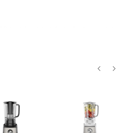
3 litros, você produz grandes porções de uma vez só e 
ansparente e que não pegacheiro ou cor.

coa sucos e molhos para você

a até os ingredientes mais duros, como gelo e poupa de 