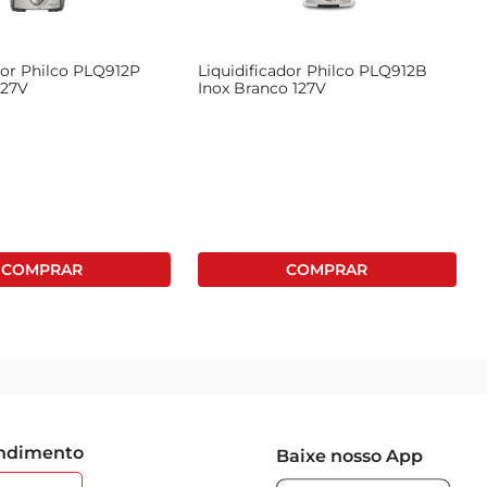
ml, colaborando em pratos mais precisos.

dor Philco PLQ912P
Liquidificador Philco PLQ912B
127V
Inox Branco 127V
endimento
Baixe nosso App