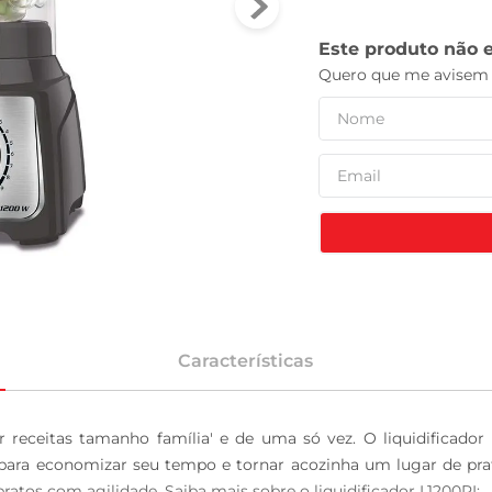
celular
Características
 receitas tamanho família' e de uma só vez. O liquidificador
is para economizar seu tempo e tornar acozinha um lugar de prat
atos com agilidade. Saiba mais sobre o liquidificador L1200PI:
