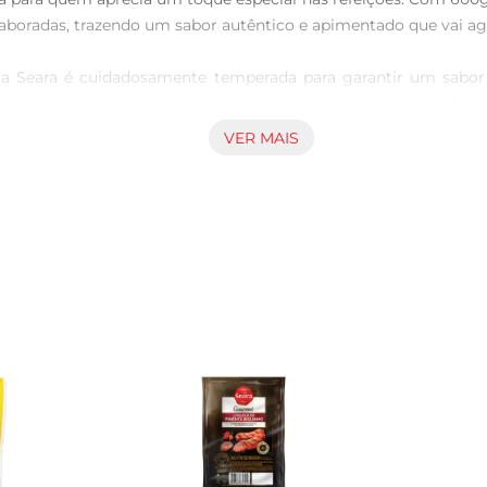
aboradas, trazendo um sabor autêntico e apimentado que vai agr
ça Seara é cuidadosamente temperada para garantir um sabor e
 frescor e textura, para que você possa desfrutar de uma refei
VER MAIS
 pode grelhála, fritála ou até mesmo utilizála em molhos e ensop
, sempre com um toque apimentado que realça o sabor dos ingre
quem busca praticidade e sabor em suas refeições. Experimente e