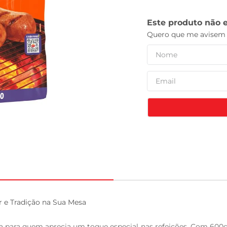
leite pó
e Tradição na Sua Mesa

para quem aprecia um toque especial nas refeições. Com 600g de