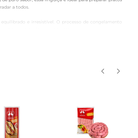
adar a todos.

quilibrado e irresistível. O processo de congelamento 
ção saborosa a qualquer momento.

ados. Sua versatilidade permite que você crie pratos que 
dientes.

 leve a tradição e o sabor da culinária brasileira para a 