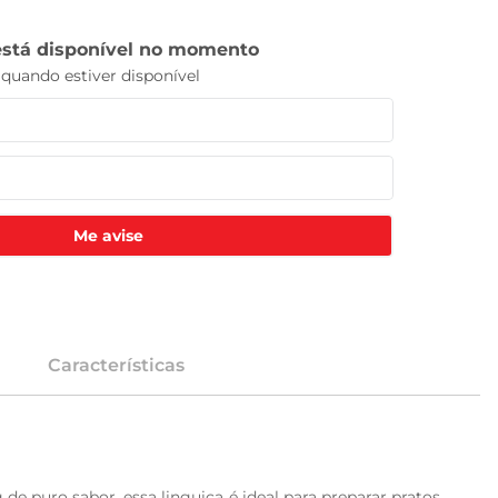
Me avise
Características
 puro sabor, essa linguiça é ideal para preparar pratos 