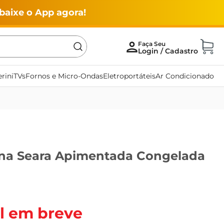
baixe o App agora!
rini
TVs
Fornos e Micro-Ondas
Eletroportáteis
Ar Condicionado
ína Seara Apimentada Congelada
l em breve