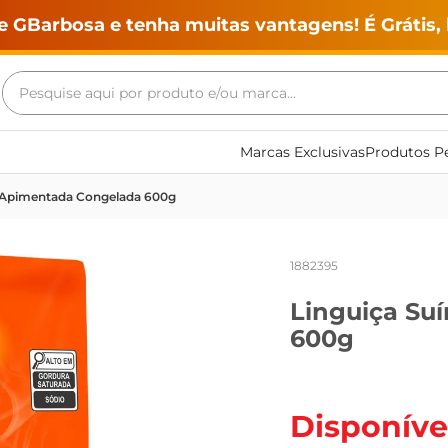
e GBarbosa e tenha muitas vantagens! É Grátis, 
Pesquise aqui por produto e/ou marca...
Termos mais buscados
Marcas Exclusivas
Produtos Pe
geladeira
a Apimentada Congelada 600g
maquina lavar
fogao
1882395
café
Linguiça Su
cerveja
600g
frango
vinho
leite
Disponíve
tv