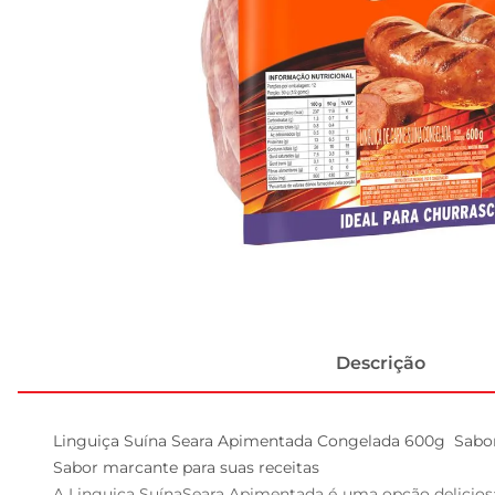
Descrição
Linguiça Suína Seara Apimentada Congelada 600g  Sabor 
Sabor marcante para suas receitas  

A Linguiça SuínaSeara Apimentada é uma opção deliciosa 