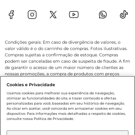
Condições gerais: Em caso de divergência de valores, o
valor válido é o do carrinho de compras. Fotos ilustrativas.
Compras sujeitas a confirmação de estoque. Compras
podem ser canceladas em caso de suspeita de fraude. A fim
de garantir o acesso de um maior número de clientes as
nossas promoções, a compra de produtos com preços
promocionais poderá ter sua quantidade limitada por
Cookies e Privacidade
cliente. Os preços, ofertas e condições são exclusivos para
o e-commerce e válidos durante o dia de hoje, podendo
Usamos cookies para melhorar sua experiência de navegação,
otimizar as funcionalidades do site, e trazer conteúdo e ofertas
sofrer alterações sem prévia notificação. Proibida a venda
personalizadas para você, baseadas em seu histórico de navegação.
de bebidas alcoólicas para menores de 18 anos, conforme
Ao clicar em aceitar, você concorda em armazenar cookies em seu
Lei n.º 8069/90, art. 81, inciso II (Estatuto da Criança e do
dispositivo. Para informações mais detalhadas a respeito de cookies,
Adolescente). Preços e condições exclusivos para o
consulte nossa Política de Privacidade.
www.gbarbosa.com.br
, podendo sofrer alterações sem
aviso prévio. O valor mínimo para as compras on-line é de