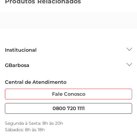
Produtos Relacionados
Institucional
Sobre o GBarbosa
GBarbosa
Grupo Cencosud
Trabalhe Conosco
Cartão GBarbosa
Central de Atendimento
Sobre Privacidade
Garantia Estendida
Portal do Fornecedo
Código de Ética
Fale Conosco
Nossas Lojas
Serviços
Cencosud Media
Blog GBarbosa
0800 720 1111
Black Friday
Encarte do Dia
Segunda à Sexta: 8h às 20h
Sábados: 8h às 18h