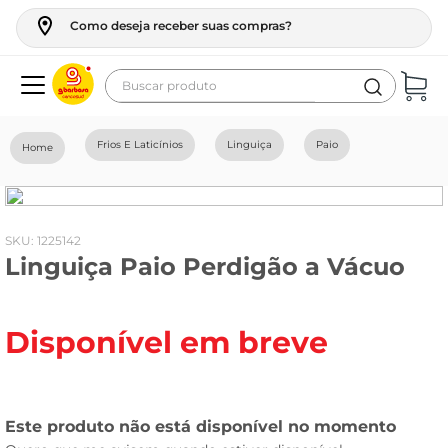
Como deseja receber suas compras?
Buscar produto
Termos mais buscados
Frios E Laticínios
Linguiça
Paio
geladeira
maquina lavar
fogao
:
1225142
Linguiça Paio Perdigão a Vácuo
café
cerveja
Disponível em breve
frango
vinho
leite
tv