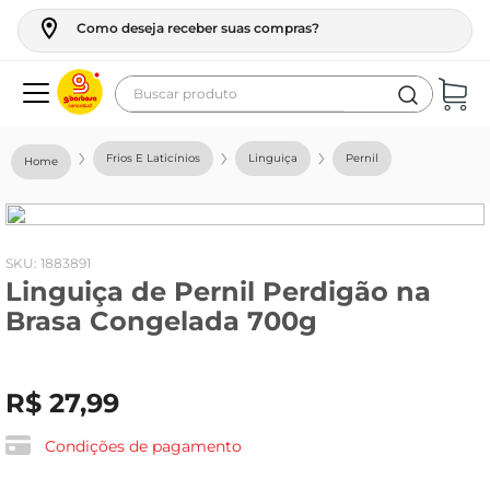
Como deseja receber suas compras?
Buscar produto
Termos mais buscados
Frios E Laticínios
Linguiça
Pernil
geladeira
maquina lavar
fogao
:
1883891
Linguiça de Pernil Perdigão na
café
Brasa Congelada 700g
cerveja
frango
R$
27
,
99
vinho
leite
Condições de pagamento
tv