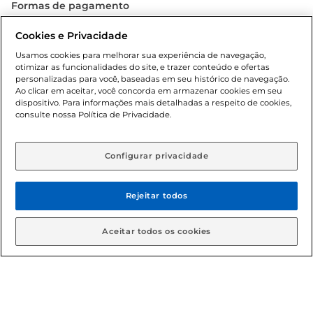
Formas de pagamento
Dúvidas frequentes (FAQ)
Cookies e Privacidade
Usamos cookies para melhorar sua experiência de navegação,
Política de troca e devolução
otimizar as funcionalidades do site, e trazer conteúdo e ofertas
personalizadas para você, baseadas em seu histórico de navegação.
Ao clicar em aceitar, você concorda em armazenar cookies em seu
Política de entrega
dispositivo. Para informações mais detalhadas a respeito de cookies,
consulte nossa Política de Privacidade.
Configurar privacidade
Rejeitar todos
Condições gerais: Em caso de divergência de valores, o
Aceitar todos os cookies
valor válido é o do carrinho de compras. Fotos ilustrativas.
Compras sujeitas a confirmação de estoque. Compras
podem ser canceladas em caso de suspeita de fraude. A fim
de garantir o acesso de um maior número de clientes as
nossas promoções, a compra de produtos com preços
promocionais poderá ter sua quantidade limitada por