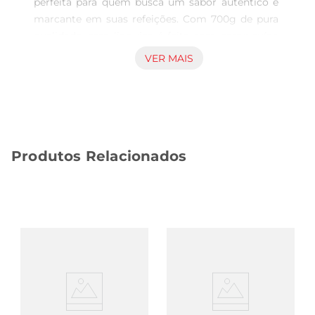
perfeita para quem busca um sabor autêntico e 
marcante em suas refeições. Com 700g de pura 
qualidade, essa linguiça é feita com carne suína 
selecionada, temperos especiais e um toque de 
VER MAIS
tradição que remete aos melhores momentos 
em família. Ideal para churrascos, grelhados ou 
até mesmo para um lanche saboroso, ela 
promete agradar a todos os paladares.

Sabor que conquista  

Produtos Relacionados
O segredo do sucesso da Linguiça Pernil 
Perdigão está na combinação de ingredientes 
frescos e no processo de fabricação cuidadoso. 
Cada mordida revela um sabor suculento e bem 
temperado, que se destaca tanto na grelha 
quanto na frigideira. O aromaque se espalha 
durante o preparo é um convite para desfrutar de 
uma refeição cheia de sabor e alegria.

Versatilidade na cozinha  

Essa linguiça é extremamente versátil e pode ser 