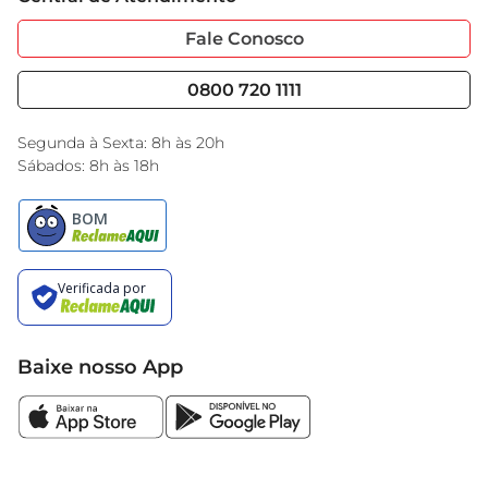
Sobre Privacidade
Garantia Estendida
Portal do Fornecedo
Código de Ética
Fale Conosco
Nossas Lojas
Serviços
Cencosud Media
Blog GBarbosa
0800 720 1111
Black Friday
Encarte do Dia
Segunda à Sexta: 8h às 20h
Sábados: 8h às 18h
Baixe nosso App