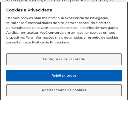
promocionais poderá ter sua quantidade limitada por
Cookies e Privacidade
cliente. Os preços, ofertas e condições são exclusivos para
o e-commerce e válidos durante o dia de hoje, podendo
Usamos cookies para melhorar sua experiência de navegação,
otimizar as funcionalidades do site, e trazer conteúdo e ofertas
sofrer alterações sem prévia notificação. Proibida a venda
personalizadas para você, baseadas em seu histórico de navegação.
de bebidas alcoólicas para menores de 18 anos, conforme
Ao clicar em aceitar, você concorda em armazenar cookies em seu
Lei n.º 8069/90, art. 81, inciso II (Estatuto da Criança e do
dispositivo. Para informações mais detalhadas a respeito de cookies,
Adolescente). Preços e condições exclusivos para o
consulte nossa Política de Privacidade.
www.gbarbosa.com.br
, podendo sofrer alterações sem
aviso prévio. O valor mínimo para as compras on-line é de
R$ 80,00.
Configurar privacidade
Rejeitar todos
© 2026 Copyright. Todos os direitos
reservados Gbarbosa.
Aceitar todos os cookies
Cencosud Brasil Comercial SA.CNPJ sob n° 39.346.861/0350-38 .
Sediada na Av. das Nações Unidas, 12.995, 21º andar, CEP:
04.578-000, Bairro Brooklin Paulista, na cidade de São Paulo -