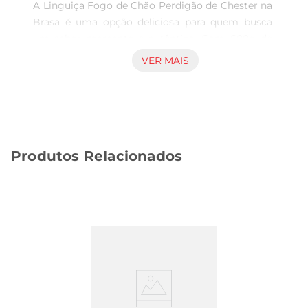
A Linguiça Fogo de Chão Perdigão de Chester na 
Brasa é uma opção deliciosa para quem busca 
um sabor marcante e autêntico. Com 600g de 
puro sabor, essa linguiça é ideal para ser grelhada 
VER MAIS
e se tornar a estrela do seu churrasco ou de um 
almoço em família. Seu preparo é prático e 
rápido, permitindo que você aproveite 
momentos especiais com quem ama, sem 
complicações na cozinha.

Produtos Relacionados
Qualidade e ingredientes selecionados  

Produzida com carne de chester de alta 
qualidade, a Linguiça Fogo de Chão é temperada 
com especiarias que realçam seu sabor 
defumado, proporcionando uma experiência 
única a cada mordida. A combinação de 
ingredientes é cuidadosamente elaborada para 
garantir um produto que respeita as tradições da 
culinária brasileira, trazendo um toque especial às 