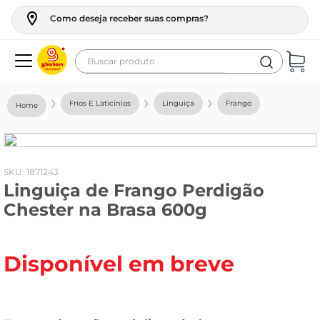
Como deseja receber suas compras?
Buscar produto
Termos mais buscados
Frios E Laticínios
Linguiça
Frango
geladeira
maquina lavar
fogao
:
1871243
Linguiça de Frango Perdigão
café
Chester na Brasa 600g
cerveja
frango
Disponível em breve
leite
vinho
leite pó