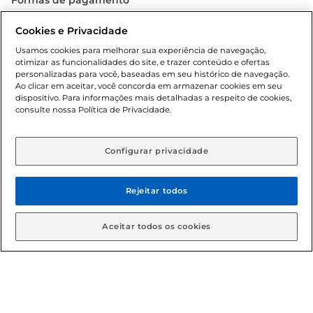
Formas de pagamento
Dúvidas frequentes (FAQ)
Cookies e Privacidade
Usamos cookies para melhorar sua experiência de navegação,
Política de troca e devolução
otimizar as funcionalidades do site, e trazer conteúdo e ofertas
personalizadas para você, baseadas em seu histórico de navegação.
Ao clicar em aceitar, você concorda em armazenar cookies em seu
Política de entrega
dispositivo. Para informações mais detalhadas a respeito de cookies,
consulte nossa Política de Privacidade.
Configurar privacidade
Rejeitar todos
Condições gerais: Em caso de divergência de valores, o
Aceitar todos os cookies
valor válido é o do carrinho de compras. Fotos ilustrativas.
Compras sujeitas a confirmação de estoque. Compras
podem ser canceladas em caso de suspeita de fraude. A fim
de garantir o acesso de um maior número de clientes as
nossas promoções, a compra de produtos com preços
promocionais poderá ter sua quantidade limitada por