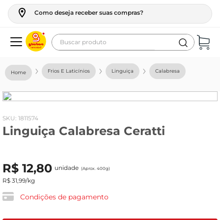
Como deseja receber suas compras?
Buscar produto
Termos mais buscados
Frios E Laticínios
Linguiça
Calabresa
geladeira
maquina lavar
fogao
:
1811574
Linguiça Calabresa Ceratti
café
cerveja
R$
12
,
80
frango
unidade
(Aprox. 400g)
R$
31
,
99
/kg
leite
Condições de pagamento
vinho
leite pó