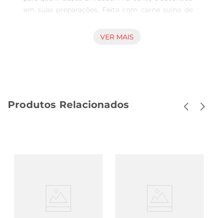
em suas preparações. Feita com carne suína de 
alta qualidade, esta linguiça é temperada com 
especiarias selecionadas, garantindo um paladar 
VER MAIS
irresistível. Ideal para grelhar, assar ou adicionar 
em pratos como feijoadas, pizzas e massas, ela 
traz um toque especial a qualquer refeição.

Versatilidade na Cozinha  

Com a Linguiça Calabresa Ceratti, você pode 
Produtos Relacionados
explorar diversas receitas. Experimente grelhála 
em tiras e servir com pães ou como 
acompanhamento de saladas. Sua textura 
suculenta e sabor intenso fazem dela uma 
excelente opção para incrementar pratos do dia a 
dia ou até mesmo para ocasiões especiais. A 
praticidade de seu preparo permite que você a 
utilize em diferentes combinações, tornando suas 
refeições ainda mais saborosas.

Qualidade que Você Pode Confiar  
