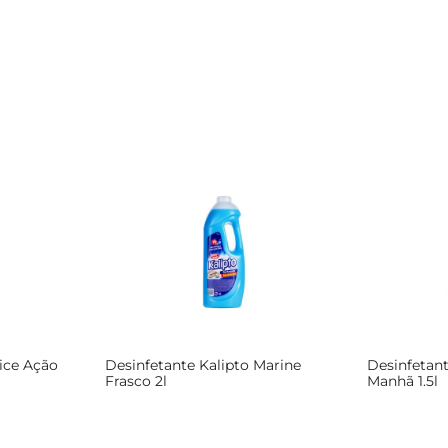
lice Ação
Desinfetante Kalipto Marine
Desinfetant
Frasco 2l
Manhã 1.5l