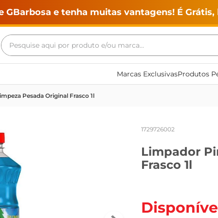
e GBarbosa e tenha muitas vantagens! É Grátis, 
Pesquise aqui por produto e/ou marca...
Termos mais buscados
Marcas Exclusivas
Produtos Pe
geladeira
impeza Pesada Original Frasco 1l
maquina lavar
fogao
1729726002
café
Limpador Pi
cerveja
Frasco 1l
frango
leite
vinho
Disponíve
leite pó