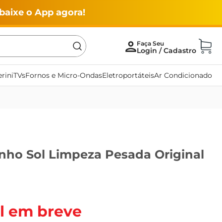
baixe o App agora!
rini
TVs
Fornos e Micro-Ondas
Eletroportáteis
Ar Condicionado
nho Sol Limpeza Pesada Original
l em breve