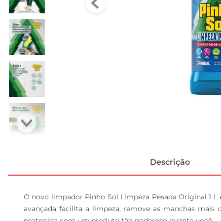
Descrição
O novo limpador Pinho Sol Limpeza Pesada Original 1 L é
avançada facilita a limpeza, remove as manchas mais di
protegida com um produto tão poderoso quanto você