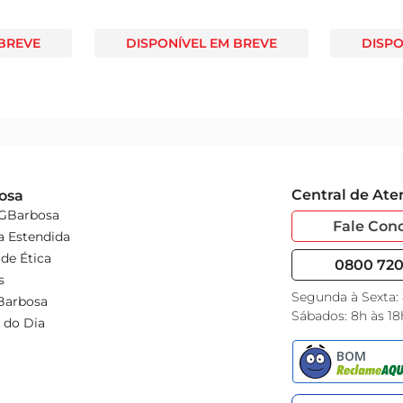
 BREVE
DISPONÍVEL EM BREVE
DISPO
Central de At
osa
 GBarbosa
Fale Con
a Estendida
de Ética
0800 720 
s
Segunda à Sexta:
Barbosa
Sábados: 8h às 18
 do Dia