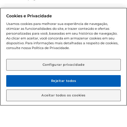
Dúvidas frequentes (FAQ)
Cookies e Privacidade
Política de troca e devolução
Usamos cookies para melhorar sua experiência de navegação,
otimizar as funcionalidades do site, e trazer conteúdo e ofertas
Política de entrega
personalizadas para você, baseadas em seu histórico de navegação.
Ao clicar em aceitar, você concorda em armazenar cookies em seu
dispositivo. Para informações mais detalhadas a respeito de cookies,
consulte nossa Política de Privacidade.
Configurar privacidade
Rejeitar todos
Condições gerais: Em caso de divergência de valores, o
valor válido é o do carrinho de compras. Fotos ilustrativas.
Aceitar todos os cookies
Compras sujeitas a confirmação de estoque. Compras
podem ser canceladas em caso de suspeita de fraude. A fim
de garantir o acesso de um maior número de clientes as
nossas promoções, a compra de produtos com preços
promocionais poderá ter sua quantidade limitada por