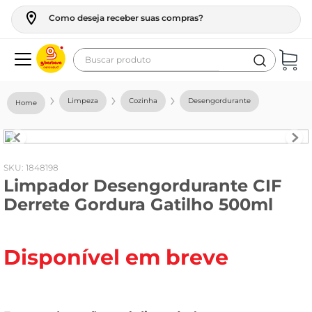
Como deseja receber suas compras?
Buscar produto
Termos mais buscados
Limpeza
Cozinha
Desengordurante
geladeira
maquina lavar
fogao
:
1848198
Limpador Desengordurante CIF
café
Derrete Gordura Gatilho 500ml
cerveja
frango
Disponível em breve
leite
vinho
leite pó