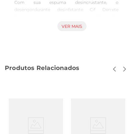
Com sua espuma desincrustante, o 
desengordurante desinfetante Cif Derrete 
Gordura remove as gorduras mais difíceis dos 
utensílios, até mesmo graxa 

VER MAIS
O removedor de gordura pesada Cif possui uma 
nova fórmula com espuma potente que remove 
a gordura incrustada na hora, sem precisar 
esfregar e sem danificar os utensílios 

Cif se preocupa com a limpeza de sua casa e 
Produtos Relacionados
oferece uma linha de produtos de limpeza 
poderosos e versáteis que atendem a todas as 
suas necessidades. Cif é cuidado com a sua casa 

O limpador desinfetante possui uma fórmula 
avançada, que contém moléculas de ação rápida 
que penetram nas superfícies, facilitando a 
remoção das gorduras mais difíceis, sem esfregar 

O desengordurante Cif em formato refil 
econômico remove na hora, e sem esforço, as 
gorduras dediversos utensílios, tais como 