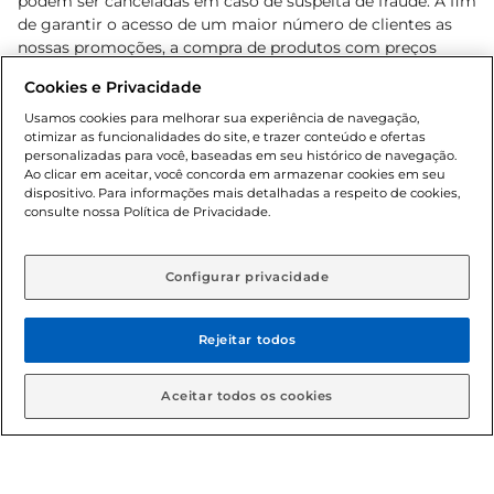
podem ser canceladas em caso de suspeita de fraude. A fim
de garantir o acesso de um maior número de clientes as
nossas promoções, a compra de produtos com preços
promocionais poderá ter sua quantidade limitada por
Cookies e Privacidade
cliente. Os preços, ofertas e condições são exclusivos para
o e-commerce e válidos durante o dia de hoje, podendo
Usamos cookies para melhorar sua experiência de navegação,
otimizar as funcionalidades do site, e trazer conteúdo e ofertas
sofrer alterações sem prévia notificação. Proibida a venda
personalizadas para você, baseadas em seu histórico de navegação.
de bebidas alcoólicas para menores de 18 anos, conforme
Ao clicar em aceitar, você concorda em armazenar cookies em seu
Lei n.º 8069/90, art. 81, inciso II (Estatuto da Criança e do
dispositivo. Para informações mais detalhadas a respeito de cookies,
Adolescente). Preços e condições exclusivos para o
consulte nossa Política de Privacidade.
www.gbarbosa.com.br
, podendo sofrer alterações sem
aviso prévio. O valor mínimo para as compras on-line é de
R$ 80,00.
Configurar privacidade
Rejeitar todos
© 2026 Copyright. Todos os direitos
reservados Gbarbosa.
Aceitar todos os cookies
Cencosud Brasil Comercial SA.CNPJ sob n° 39.346.861/0350-38 .