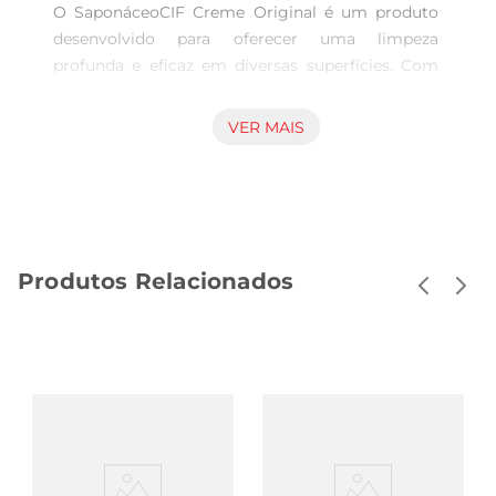
O SaponáceoCIF Creme Original é um produto 
desenvolvido para oferecer uma limpeza 
profunda e eficaz em diversas superfícies. Com 
sua fórmula especial, é capaz de remover sujeiras 
difíceis, proporcionando um ambiente mais 
VER MAIS
limpo e saudável. Ideal para uso em cozinhas, 
banheiros e outras áreas da casa, ele se destaca 
pela sua versatilidade e eficiência.

Fórmula poderosa e fácil de usar  

Com 20 de ingredientes ativos, o Saponáceo CIF 
Produtos Relacionados
Creme garante uma limpeza potente sem 
esforço. Sua textura cremosa permite que o 
produto adira melhoràs superfícies, facilitando a 
remoção de manchas e resíduos. Para utilizar, 
basta aplicar uma quantidade adequada sobre a 
área desejada, esfregar suavemente e enxaguar. 
O resultado é uma superfície limpa e brilhante, 
pronta para o uso.

Segurança e praticidade emum só produto  
