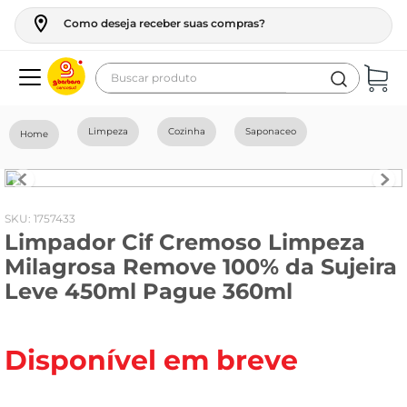
Como deseja receber suas compras?
Buscar produto
Termos mais buscados
Limpeza
Cozinha
Saponaceo
geladeira
maquina lavar
fogao
:
1757433
Limpador Cif Cremoso Limpeza
café
Milagrosa Remove 100% da Sujeira
cerveja
Leve 450ml Pague 360ml
frango
leite
Disponível em breve
vinho
celular