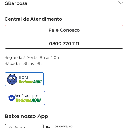
GBarbosa
Grupo Cencosud
Trabalhe Conosco
Cartão GBarbosa
Central de Atendimento
Sobre Privacidade
Garantia Estendida
Portal do Fornecedo
Código de Ética
Fale Conosco
Nossas Lojas
Serviços
Cencosud Media
Blog GBarbosa
0800 720 1111
Black Friday
Encarte do Dia
Segunda à Sexta: 8h às 20h
Sábados: 8h às 18h
Baixe nosso App