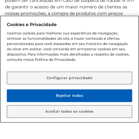
podem ser canceladas em caso de suspeita de fraude. A fim
de garantir o acesso de um maior número de clientes as
nossas promoções, a compra de produtos com preços
promocionais poderá ter sua quantidade limitada por
Cookies e Privacidade
cliente. Os preços, ofertas e condições são exclusivos para
o e-commerce e válidos durante o dia de hoje, podendo
Usamos cookies para melhorar sua experiência de navegação,
otimizar as funcionalidades do site, e trazer conteúdo e ofertas
sofrer alterações sem prévia notificação. Proibida a venda
personalizadas para você, baseadas em seu histórico de navegação.
de bebidas alcoólicas para menores de 18 anos, conforme
Ao clicar em aceitar, você concorda em armazenar cookies em seu
Lei n.º 8069/90, art. 81, inciso II (Estatuto da Criança e do
dispositivo. Para informações mais detalhadas a respeito de cookies,
Adolescente). Preços e condições exclusivos para o
consulte nossa Política de Privacidade.
www.gbarbosa.com.br
, podendo sofrer alterações sem
aviso prévio. O valor mínimo para as compras on-line é de
R$ 80,00.
Configurar privacidade
Rejeitar todos
© 2026 Copyright. Todos os direitos
reservados Gbarbosa.
Aceitar todos os cookies
Cencosud Brasil Comercial SA.CNPJ sob n° 39.346.861/0350-38 .