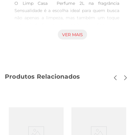
O Limp Casa  Perfume 2L na fragrância 
Sensualidade é a escolha ideal para quem busca 
não apenas a limpeza, mas também um toque 
especial de frescor nos ambientes. Com uma 
fórmula desenvolvida para proporcionar uma 
VER MAIS
limpeza eficaz, este produto transforma a rotina 
de cuidados com a casa em uma experiência 
sensorial. Ao utilizar, você sentirá o aroma 
delicado que deixa um rastro de suavidade, 
tornando cada espaço mais acolhedor e 
Produtos Relacionados
convidativo.

Versatilidade e praticidade no dia a dia  

Este limpador é indicado para diversas 
superfícies, sendo perfeito para o uso em pisos, 
azulejos, e até mesmo em móveis. Sua 
embalagem de 2 litros garante um excelente 
custobenefício, permitindo que você tenha 
sempre à mão uma solução prática para manter 
a casa limpa e perfumada. A aplicação é simples 