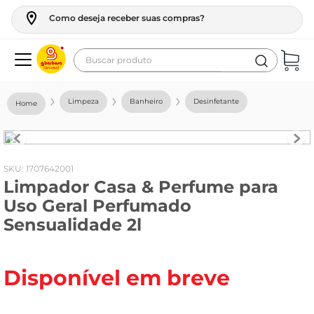
Como deseja receber suas compras?
Buscar produto
Termos mais buscados
Limpeza
Banheiro
Desinfetante
geladeira
maquina lavar
fogao
:
1707642001
Limpador Casa & Perfume para
café
Uso Geral Perfumado
cerveja
Sensualidade 2l
frango
leite
Disponível em breve
vinho
leite pó