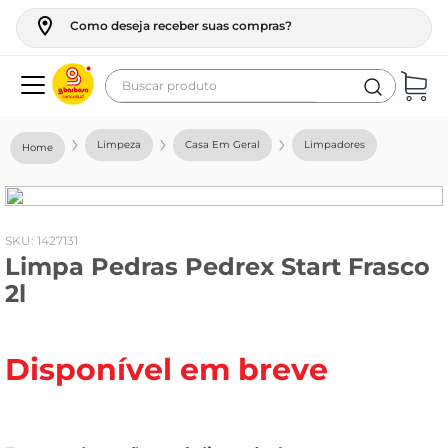
Como deseja receber suas compras?
Buscar produto
Termos mais buscados
Limpeza
Casa Em Geral
Limpadores
geladeira
maquina lavar
fogao
:
1427131
Limpa Pedras Pedrex Start Frasco
café
2l
cerveja
frango
Disponível em breve
leite
vinho
leite pó