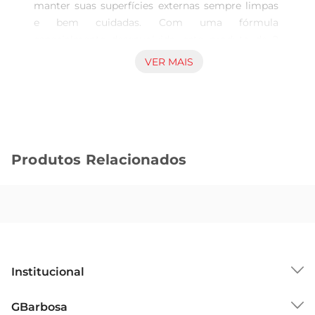
manter suas superfícies externas sempre limpas 
e bem cuidadas. Com uma fórmula 
especialmente desenvolvida, este produto de 2 
litros é perfeito para remover sujeiras, manchas e 
VER MAIS
resíduos de diversas pedras, como granito, 
mármore e calçada. Sua ação potente garante 
um resultado eficaz, proporcionando um aspecto 
renovado e brilhante para os ambientes externos 
da sua casa.

Produtos Relacionados
Fácil Aplicação e Rendimento  

A aplicação do Limpa Pedras Pedrex é simples e 
prática. Basta diluir o produto conforme as 
instruções e aplicar diretamente na superfície 
desejada. O rendimento é excelente, permitindo 
que você limpe grandes áreas com apenas uma 
embalagem. Ideal para uso em jardins, calçadas e 
Institucional
áreas de lazer, este limpa pedras é uma escolha 
inteligente para quem busca praticidade e 
Sobre o GBarbosa
GBarbosa
eficiência na limpeza.
