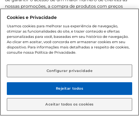
nossas promoções, a compra de produtos com preços
promocionais poderá ter sua quantidade limitada por
Cookies e Privacidade
cliente. Os preços, ofertas e condições são exclusivos para
o e-commerce e válidos durante o dia de hoje, podendo
Usamos cookies para melhorar sua experiência de navegação,
otimizar as funcionalidades do site, e trazer conteúdo e ofertas
sofrer alterações sem prévia notificação. Proibida a venda
personalizadas para você, baseadas em seu histórico de navegação.
de bebidas alcoólicas para menores de 18 anos, conforme
Ao clicar em aceitar, você concorda em armazenar cookies em seu
Lei n.º 8069/90, art. 81, inciso II (Estatuto da Criança e do
dispositivo. Para informações mais detalhadas a respeito de cookies,
Adolescente). Preços e condições exclusivos para o
consulte nossa Política de Privacidade.
www.gbarbosa.com.br
, podendo sofrer alterações sem
aviso prévio. O valor mínimo para as compras on-line é de
R$ 80,00.
Configurar privacidade
Rejeitar todos
© 2026 Copyright. Todos os direitos
reservados Gbarbosa.
Aceitar todos os cookies
Cencosud Brasil Comercial SA.CNPJ sob n° 39.346.861/0350-38 .
Sediada na Av. das Nações Unidas, 12.995, 21º andar, CEP: