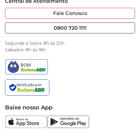
manter o interior do seu carro sempre impecável.
Central de Atendimento
Sobre Privacidade
Garantia Estendida
Portal do Fornecedo
Código de Ética
Fale Conosco
Nossas Lojas
Serviços
Cencosud Media
Blog GBarbosa
0800 720 1111
Black Friday
Encarte do Dia
Segunda à Sexta: 8h às 20h
Sábados: 8h às 18h
Baixe nosso App