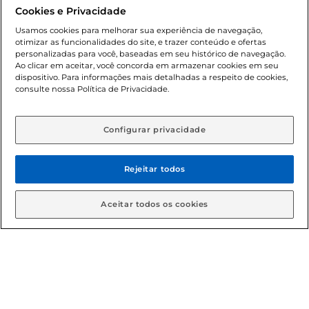
promocionais poderá ter sua quantidade limitada por
Cookies e Privacidade
cliente. Os preços, ofertas e condições são exclusivos para
o e-commerce e válidos durante o dia de hoje, podendo
Usamos cookies para melhorar sua experiência de navegação,
otimizar as funcionalidades do site, e trazer conteúdo e ofertas
sofrer alterações sem prévia notificação. Proibida a venda
personalizadas para você, baseadas em seu histórico de navegação.
de bebidas alcoólicas para menores de 18 anos, conforme
Ao clicar em aceitar, você concorda em armazenar cookies em seu
Lei n.º 8069/90, art. 81, inciso II (Estatuto da Criança e do
dispositivo. Para informações mais detalhadas a respeito de cookies,
Adolescente). Preços e condições exclusivos para o
consulte nossa Política de Privacidade.
www.gbarbosa.com.br
, podendo sofrer alterações sem
aviso prévio. O valor mínimo para as compras on-line é de
R$ 80,00.
Configurar privacidade
Rejeitar todos
© 2026 Copyright. Todos os direitos
reservados Gbarbosa.
Aceitar todos os cookies
Cencosud Brasil Comercial SA.CNPJ sob n° 39.346.861/0350-38 .
Sediada na Av. das Nações Unidas, 12.995, 21º andar, CEP:
04.578-000, Bairro Brooklin Paulista, na cidade de São Paulo -
SP.