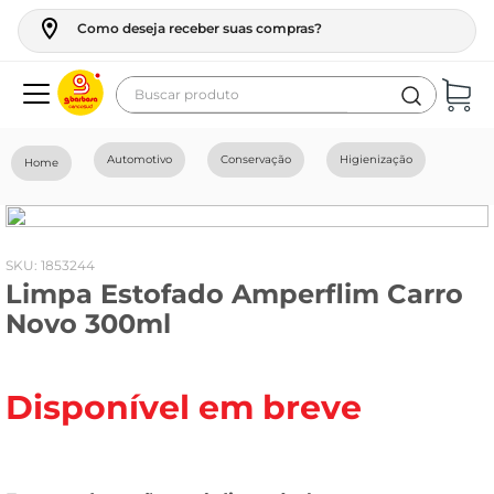
Como deseja receber suas compras?
Buscar produto
Termos mais buscados
Automotivo
Conservação
Higienização
geladeira
maquina lavar
fogao
:
1853244
Limpa Estofado Amperflim Carro
café
Novo 300ml
cerveja
frango
Disponível em breve
vinho
leite
tv