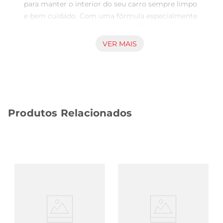
para manter o interior do seu carro sempre limpo 
e bem cuidado. Com uma fórmula especialmente 
desenvolvida, este produto de 300ml é eficaz na 
remoção de sujeiras, manchas e odores, 
VER MAIS
proporcionando um ambiente agradável e 
saudável. Sua aplicação é simples e prática, 
permitindo que você cuide do estofado do seu 
veículo de maneira rápida e eficiente.

Fórmula Avançada para Resultados Imediatos

Produtos Relacionados
Este limpa estofado conta com uma tecnologia 
que age profundamente nas fibras dos tecidos, 
garantindo que a sujeira seja eliminada sem 
danificar o material. A fórmula é segura para uso 
em diversos tipos de estofados, incluindo tecidos 
sintéticos e naturais, o que a torna uma escolha 
versátil para qualquer carro. Com o Limpa 
Estofado Amperflim, você pode ter a certeza de 
que seu veículo estará sempre com um aspecto 
renovado.
