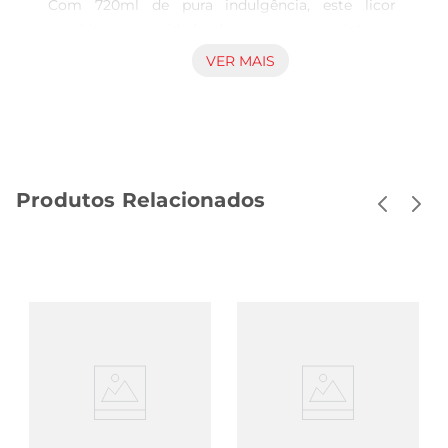
Com 720ml de pura indulgência, este licor 
combina a suavidade do creme como intenso 
sabor do chocolate, proporcionando uma 
VER MAIS
experiência sensorial única. Ideal para ser 
degustado puro, com gelo ou em coquetéis, ele 
se destaca em qualquer ocasião, seja em festas, 
jantares ou momentos de descontração.

Versatilidade em suas receitas  

Produtos Relacionados
Este licor é uma excelente adição a diversas 
receitas, desde sobremesas até drinks 
sofisticados. Experimente utilizálo em mousses, 
tortas ou até mesmo em cafés, elevando o sabor 
e a apresentação de suas criações. Sua textura 
cremosa e sabor equilibrado fazem dele um 
ingrediente que transforma qualquer receita em 
uma verdadeira obraprima.

Um toque de elegância  

A embalagem de 720ml é perfeita para 
compartilhar momentos especiais com amigos e 