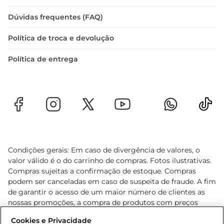
Dúvidas frequentes (FAQ)
Política de troca e devolução
Política de entrega
Condições gerais: Em caso de divergência de valores, o
valor válido é o do carrinho de compras. Fotos ilustrativas.
Compras sujeitas a confirmação de estoque. Compras
podem ser canceladas em caso de suspeita de fraude. A fim
de garantir o acesso de um maior número de clientes as
nossas promoções, a compra de produtos com preços
promocionais poderá ter sua quantidade limitada por
Cookies e Privacidade
cliente. Os preços, ofertas e condições são exclusivos para