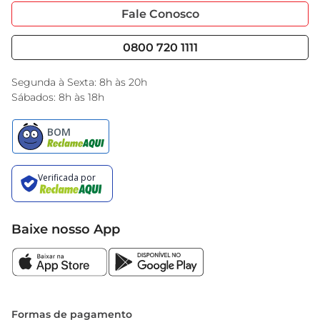
Portal do Fornecedo
Código de Ética
Fale Conosco
Nossas Lojas
Serviços
Cencosud Media
Blog GBarbosa
0800 720 1111
Black Friday
Encarte do Dia
Segunda à Sexta: 8h às 20h
Sábados: 8h às 18h
Baixe nosso App
Formas de pagamento