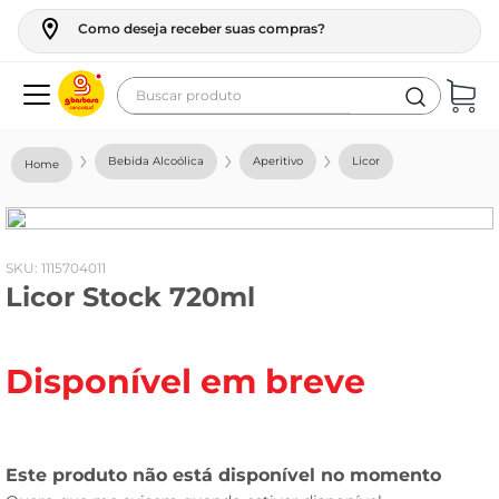
Como deseja receber suas compras?
Buscar produto
Termos mais buscados
Bebida Alcoólica
Aperitivo
Licor
geladeira
maquina lavar
fogao
:
1115704011
Licor Stock 720ml
café
cerveja
Disponível em breve
frango
vinho
leite
tv