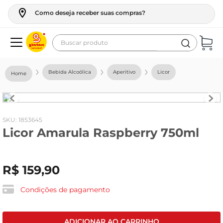
Como deseja receber suas compras?
Buscar produto
Termos mais buscados
Bebida Alcoólica
Aperitivo
Licor
geladeira
maquina lavar
fogao
:
1853645
Licor Amarula Raspberry 750ml
café
cerveja
R$
159
,
90
frango
leite
Condições de pagamento
vinho
leite pó
ADICIONAR AO CARRINHO