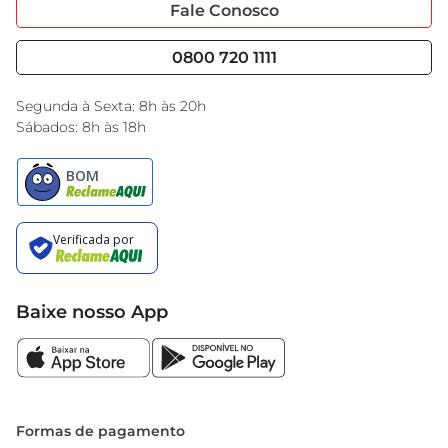
Portal do Fornecedo
Código de Ética
Fale Conosco
Nossas Lojas
Serviços
Cencosud Media
Blog GBarbosa
0800 720 1111
Black Friday
Encarte do Dia
Segunda à Sexta: 8h às 20h
Sábados: 8h às 18h
Baixe nosso App
Formas de pagamento