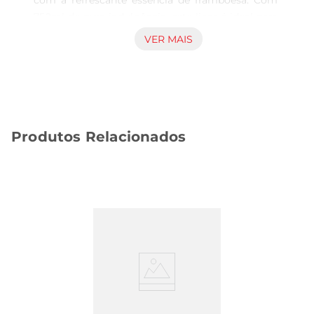
com a refrescante essência de framboesa. Com 
750ml de pura indulgência, este licor é ideal para 
quem busca um toque frutado e cremoso em 
VER MAIS
suas bebidas. Perfeito para ser apreciado puro, 
com gelo ou em coquetéis, ele traz um novo ar 
às suas celebrações e momentos especiais.

Versatilidade em cada gole  

Este licor é uma excelente opção para criar drinks 
Produtos Relacionados
inovadores e saborosos. Experimente misturálo 
com refrigerantes, sucos ou até mesmo em 
sobremesas, como sorvetes e mousses. Sua 
textura suave e sabor equilibrado tornam cada 
gole uma experiência prazerosa, ideal para 
compartilhar com amigos e familiares em 
diversas ocasiões.

Um toque de sofisticação  

O Licor Amarula Raspberry não é apenas uma 
bebida, mas uma verdadeira experiência 
sensorial. Seu aroma envolvente e sabor 