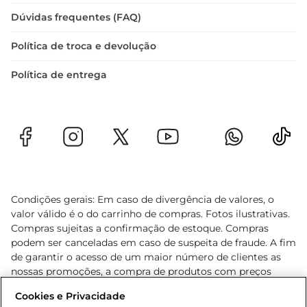
Dúvidas frequentes (FAQ)
Política de troca e devolução
Política de entrega
Condições gerais: Em caso de divergência de valores, o
valor válido é o do carrinho de compras. Fotos ilustrativas.
Compras sujeitas a confirmação de estoque. Compras
podem ser canceladas em caso de suspeita de fraude. A fim
de garantir o acesso de um maior número de clientes as
nossas promoções, a compra de produtos com preços
promocionais poderá ter sua quantidade limitada por
Cookies e Privacidade
cliente. Os preços, ofertas e condições são exclusivos para