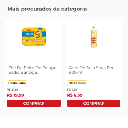
Mais procurados da categoria
Filé De Peito De Frango
Óleo De Soja Soya Pet
Sadia Bandeja
900ml
Congelado 1kg
Oferta Clube
Oferta Clube
R$
21
,
99
R$
7
,
99
R$
19
,
99
R$
6
,
59