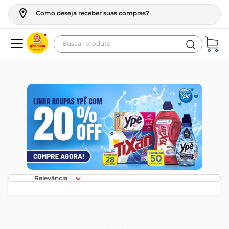
Como deseja receber suas compras?
Buscar produto
Termos mais buscados
geladeira
maquina lavar
fogao
café
cerveja
frango
Relevância
vinho
leite
tv