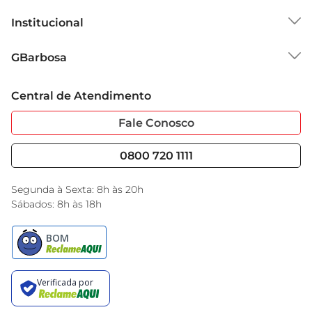
Institucional
Sobre o GBarbosa
GBarbosa
Grupo Cencosud
Trabalhe Conosco
Cartão GBarbosa
Central de Atendimento
Sobre Privacidade
Garantia Estendida
Portal do Fornecedo
Código de Ética
Fale Conosco
Nossas Lojas
Serviços
Cencosud Media
Blog GBarbosa
0800 720 1111
Black Friday
Encarte do Dia
Segunda à Sexta: 8h às 20h
Sábados: 8h às 18h