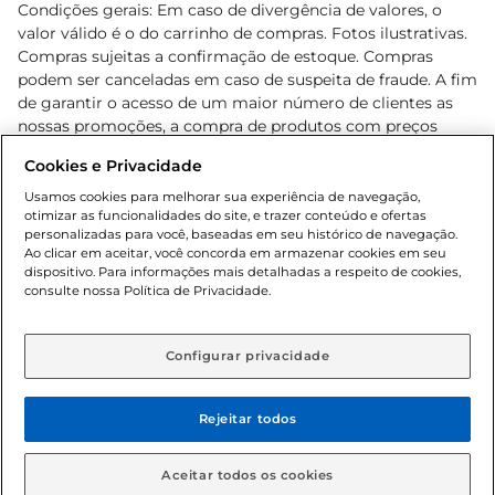
Condições gerais: Em caso de divergência de valores, o
valor válido é o do carrinho de compras. Fotos ilustrativas.
Compras sujeitas a confirmação de estoque. Compras
podem ser canceladas em caso de suspeita de fraude. A fim
de garantir o acesso de um maior número de clientes as
nossas promoções, a compra de produtos com preços
promocionais poderá ter sua quantidade limitada por
Cookies e Privacidade
cliente. Os preços, ofertas e condições são exclusivos para
o e-commerce e válidos durante o dia de hoje, podendo
Usamos cookies para melhorar sua experiência de navegação,
otimizar as funcionalidades do site, e trazer conteúdo e ofertas
sofrer alterações sem prévia notificação. Proibida a venda
personalizadas para você, baseadas em seu histórico de navegação.
de bebidas alcoólicas para menores de 18 anos, conforme
Ao clicar em aceitar, você concorda em armazenar cookies em seu
Lei n.º 8069/90, art. 81, inciso II (Estatuto da Criança e do
dispositivo. Para informações mais detalhadas a respeito de cookies,
Adolescente). Preços e condições exclusivos para o
consulte nossa Política de Privacidade.
www.gbarbosa.com.br
, podendo sofrer alterações sem
aviso prévio. O valor mínimo para as compras on-line é de
R$ 80,00.
Configurar privacidade
Rejeitar todos
© 2026 Copyright. Todos os direitos
reservados Gbarbosa.
Aceitar todos os cookies