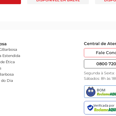
DISPONÍVEL EM BREVE
DISPO
Central de At
osa
 GBarbosa
Fale Con
a Estendida
de Ética
0800 720 
s
Segunda à Sexta:
Barbosa
Sábados: 8h às 18
 do Dia