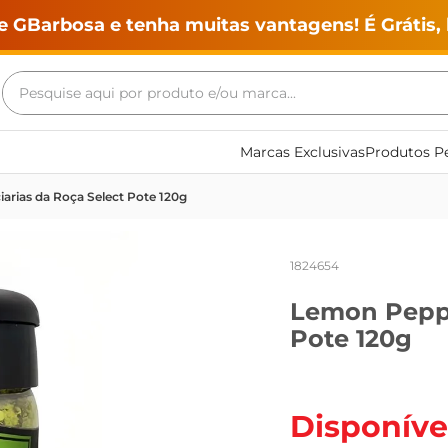
e GBarbosa e tenha muitas vantagens! É Grátis, 
Pesquise aqui por produto e/ou marca...
Termos mais buscados
Marcas Exclusivas
Produtos Pe
geladeira
arias da Roça Select Pote 120g
maquina lavar
fogao
1824654
café
Lemon Peppe
cerveja
Pote 120g
frango
leite
vinho
Disponíve
leite pó