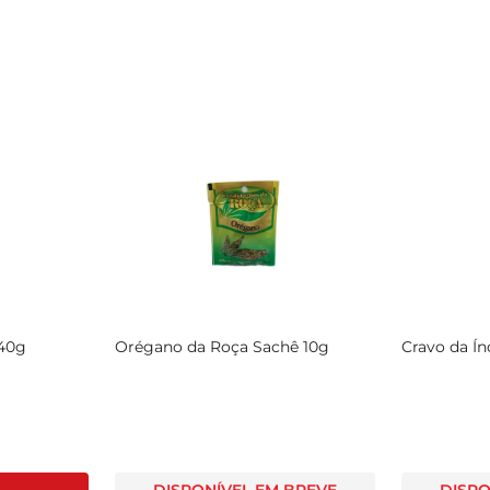
 40g
Orégano da Roça Sachê 10g
Cravo da Í