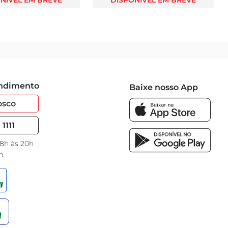
NÍVEL EM BREVE
DISPONÍVEL EM BREVE
endimento
Baixe nosso App
osco
1111
 8h às 20h
h