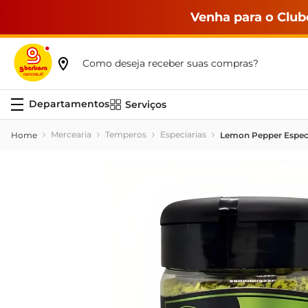
Venha para o Club
Como deseja receber suas compras?
Serviços
Mercearia
Temperos
Especiarias
Lemon Pepper Especi