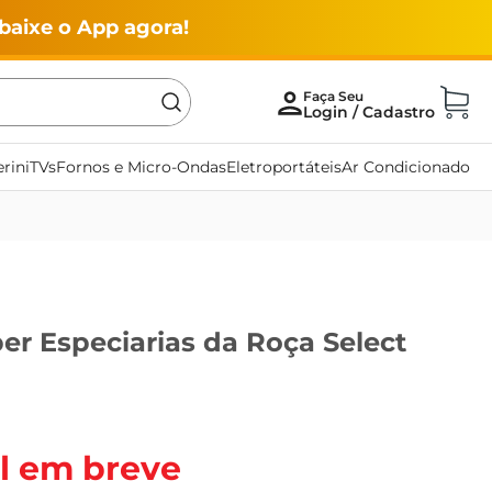
baixe o App agora!
rini
TVs
Fornos e Micro-Ondas
Eletroportáteis
Ar Condicionado
r Especiarias da Roça Select
l em breve