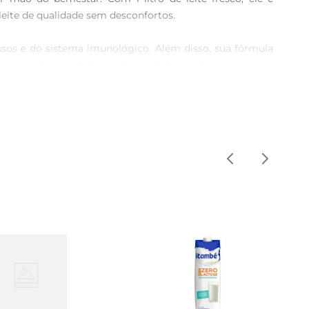
eite de qualidade sem desconfortos.

ssos e do sistema imunológico. Além disso, sua fórmula 
remesas. Com o Leite LV Piracanjuba, você garante uma 
a preparar um café cremoso, um mingau nutritivo ou até 
xtura suave e sabor delicado fazem dele um ingrediente 
olongada garante que você tenha sempre um produto fresco 
eus produtos, oferecendo confiança e segurança para o 
ara toda a família.