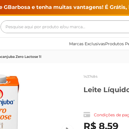
e GBarbosa e tenha muitas vantagens! É Grátis, 
Pesquise aqui por produto e/ou marca...
Termos mais buscados
Marcas Exclusivas
Produtos Pe
geladeira
racanjuba Zero Lactose 1l
maquina lavar
fogao
1437484
café
Leite Líquid
cerveja
frango
leite
Condições de p
vinho
R$
8
,
59
leite pó