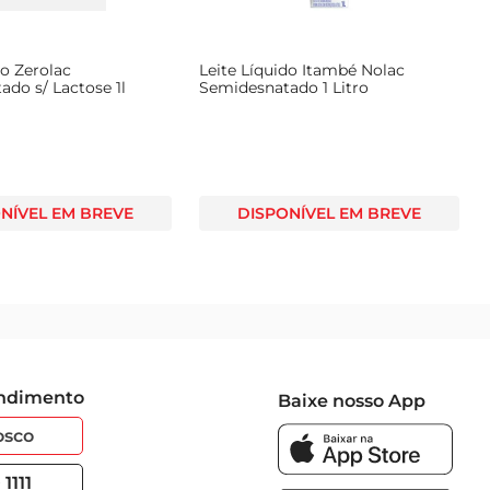
do Zerolac
Leite Líquido Itambé Nolac
do s/ Lactose 1l
Semidesnatado 1 Litro
NÍVEL EM BREVE
DISPONÍVEL EM BREVE
endimento
Baixe nosso App
osco
1111