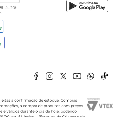
 8h às 20h
h
sujeitas a confirmação de estoque. Compras
s promoções, a compra de produtos com preços
e e válidos durante o dia de hoje, podendo
90, art. 81, inciso II (Estatuto da Criança e do