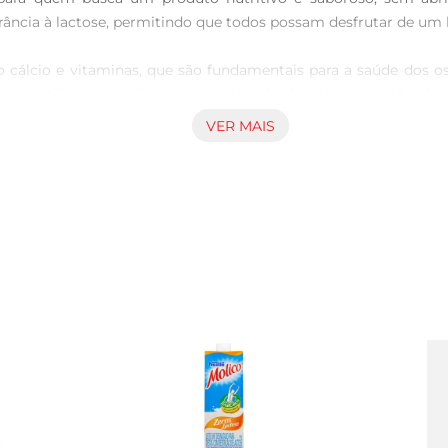
ância à lactose, permitindo que todos possam desfrutar de um l
mo cálcio e vitaminas, que são fundamentais para a saúde dos o
o ou utilizado em diversas receitas, desde vitaminas até sob
VER MAIS
sátil e podeser utilizado em diferentes preparações. Seja par
ilmente, proporcionando um toque especial a cada prato. Sua te
o e fácil de armazenar, ideal para o dia a dia. Sua validade pr
omento. A marca Piracanjuba é reconhecida pela qualidade de s
osição um produto que une saúde, sabor e praticidade,perfeito p