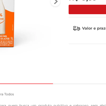
tv
Valor e pra
ra Todos

para quem busca um produto nutritivo e saboroso, sem abrir