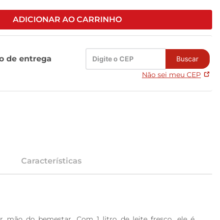
ADICIONAR AO CARRINHO
zo de entrega
Buscar
Não sei meu CEP
Características
 mão do bemestar. Com 1 litro de leite fresco, ele é 