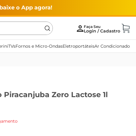
baixe o App agora!
rini
TVs
Fornos e Micro-Ondas
Eletroportáteis
Ar Condicionado
o Piracanjuba Zero Lactose 1l
agamento