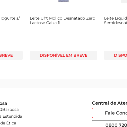
Iogurte s/
Leite Uht Molico Desnatado Zero
Leite Líqui
Lactose Caixa 1l
Semidesnata
 BREVE
DISPONÍVEL EM BREVE
DISPO
Central de At
osa
 GBarbosa
Fale Con
a Estendida
de Ética
0800 720 