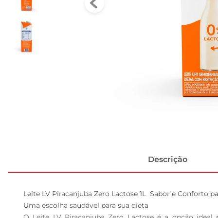
Descrição
Leite LV Piracanjuba Zero Lactose 1L  Sabor e Conforto pa
Uma escolha saudável para sua dieta  

O Leite LV Piracanjuba Zero Lactose é a opção ideal 