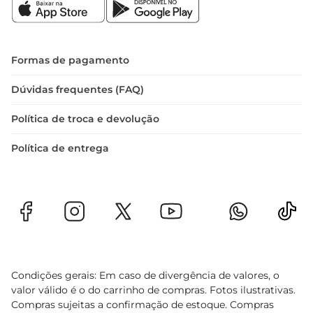
embalagem prática de 800g é ideal para o 
armazenamento, mantendo a frescura e o sabor 
por mais tempo.

Formas de pagamento
Especificações e informações adicionais  

- Peso líquido: 800g  

Dúvidas frequentes (FAQ)
- Tipo: Leite em pó instantâneo  

Política de troca e devolução
- Uso recomendado: Ideal para preparo de 
bebidas, receitas e consumo direto.  

Política de entrega
- Conservação: Armazenar em local seco e fresco, 
longe da luz direta.  

O Leite em Pó LA Sereníssima Instantâneo é a 
escolha certa para quem busca praticidade, sabor 
e qualidade em um só produto. Adicione esse 
item à sua lista de compras e aproveite todos os 
benefícios que ele pode oferecer à sua 
Condições gerais: Em caso de divergência de valores, o
alimentação!
valor válido é o do carrinho de compras. Fotos ilustrativas.
Compras sujeitas a confirmação de estoque. Compras