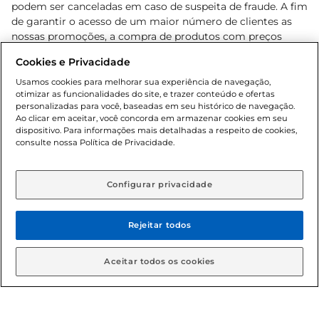
podem ser canceladas em caso de suspeita de fraude. A fim
de garantir o acesso de um maior número de clientes as
nossas promoções, a compra de produtos com preços
promocionais poderá ter sua quantidade limitada por
Cookies e Privacidade
cliente. Os preços, ofertas e condições são exclusivos para
o e-commerce e válidos durante o dia de hoje, podendo
Usamos cookies para melhorar sua experiência de navegação,
otimizar as funcionalidades do site, e trazer conteúdo e ofertas
sofrer alterações sem prévia notificação. Proibida a venda
personalizadas para você, baseadas em seu histórico de navegação.
de bebidas alcoólicas para menores de 18 anos, conforme
Ao clicar em aceitar, você concorda em armazenar cookies em seu
Lei n.º 8069/90, art. 81, inciso II (Estatuto da Criança e do
dispositivo. Para informações mais detalhadas a respeito de cookies,
Adolescente). Preços e condições exclusivos para o
consulte nossa Política de Privacidade.
www.gbarbosa.com.br
, podendo sofrer alterações sem
aviso prévio. O valor mínimo para as compras on-line é de
R$ 80,00.
Configurar privacidade
Rejeitar todos
© 2026 Copyright. Todos os direitos
reservados Gbarbosa.
Aceitar todos os cookies
Cencosud Brasil Comercial SA.CNPJ sob n° 39.346.861/0350-38 .