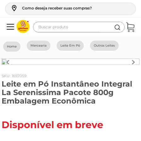
Como deseja receber suas compras?
Buscar produto
Termos mais buscados
Mercearia
Leite Em Pó
Outros Leites
geladeira
maquina lavar
fogao
:
1697059
Leite em Pó Instantâneo Integral
café
La Serenissima Pacote 800g
cerveja
Embalagem Econômica
frango
leite
Disponível em breve
vinho
celular