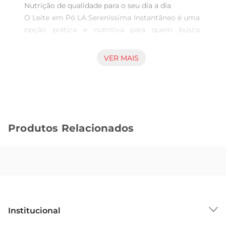
Nutrição de qualidade para o seu dia a dia  

O Leite em Pó LA Sereníssima Instantâneo é uma 
opção prática e nutritiva para quem busca 
qualidade na alimentação. Com 800g, este leite 
em pó é ideal para preparar receitas, bebidas ou 
VER MAIS
mesmo para ser consumido puro. Sua 
formulação é rica em nutrientes essenciais, 
proporcionando uma alimentação equilibrada 
para toda a família.

Produtos Relacionados
Praticidade no preparo  

Este leite em pó é instantâneo, o que significa 
que se dissolve facilmente em água, tornando o 
preparo rápido e sem complicações. Basta 
adicionar a quantidade desejada de leite em pó à 
água e misturar, obtendo um leite cremoso e 
saboroso em instantes. É a solução perfeita para 
Institucional
quem tem uma rotina agitada, mas não abre 
mão de uma alimentação saudável.
