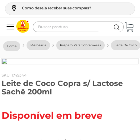
Como deseja receber suas compras?
Buscar produto
Termos mais buscados
Mercearia
Preparo Para Sobremesas
Leite De Coco
geladeira
maquina lavar
fogao
:
1749344
Leite de Coco Copra s/ Lactose
café
Sachê 200ml
cerveja
frango
Disponível em breve
leite
vinho
leite pó