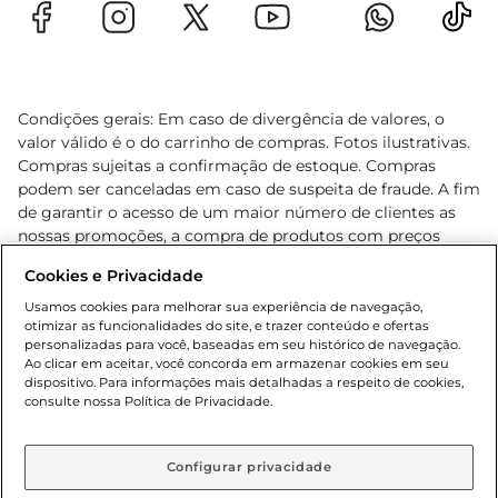
Condições gerais: Em caso de divergência de valores, o
valor válido é o do carrinho de compras. Fotos ilustrativas.
Compras sujeitas a confirmação de estoque. Compras
podem ser canceladas em caso de suspeita de fraude. A fim
de garantir o acesso de um maior número de clientes as
nossas promoções, a compra de produtos com preços
promocionais poderá ter sua quantidade limitada por
Cookies e Privacidade
cliente. Os preços, ofertas e condições são exclusivos para
o e-commerce e válidos durante o dia de hoje, podendo
Usamos cookies para melhorar sua experiência de navegação,
otimizar as funcionalidades do site, e trazer conteúdo e ofertas
sofrer alterações sem prévia notificação. Proibida a venda
personalizadas para você, baseadas em seu histórico de navegação.
de bebidas alcoólicas para menores de 18 anos, conforme
Ao clicar em aceitar, você concorda em armazenar cookies em seu
Lei n.º 8069/90, art. 81, inciso II (Estatuto da Criança e do
dispositivo. Para informações mais detalhadas a respeito de cookies,
Adolescente). Preços e condições exclusivos para o
consulte nossa Política de Privacidade.
www.gbarbosa.com.br
, podendo sofrer alterações sem
aviso prévio. O valor mínimo para as compras on-line é de
R$ 80,00.
Configurar privacidade