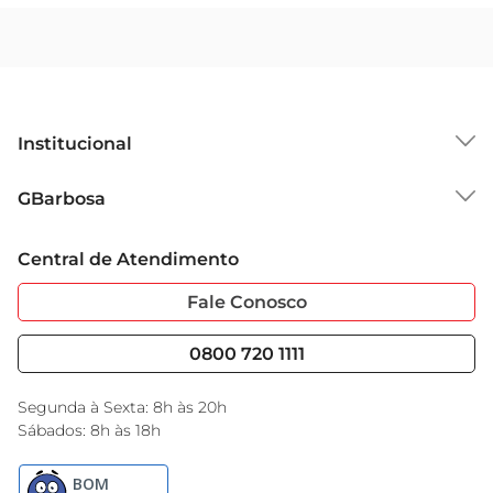
Institucional
Sobre o GBarbosa
GBarbosa
Grupo Cencosud
Trabalhe Conosco
Cartão GBarbosa
Central de Atendimento
Sobre Privacidade
Garantia Estendida
Portal do Fornecedo
Código de Ética
Fale Conosco
Nossas Lojas
Serviços
Cencosud Media
Blog GBarbosa
0800 720 1111
Black Friday
Encarte do Dia
Segunda à Sexta: 8h às 20h
Sábados: 8h às 18h