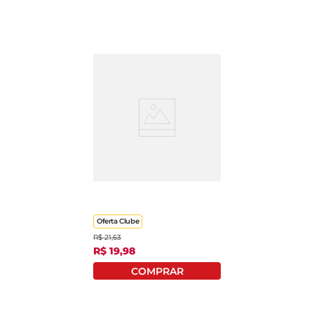
Leite De Coco Sococo
Vidro 500ml
Oferta Clube
R$
21
,
63
R$
19
,
98