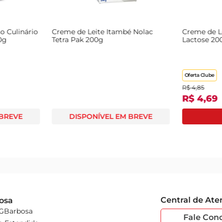
Nolac
Creme de Leite Not Uso Culinário
Creme de Leite
5g
Zero Lactose Caixa 200g
Tetra Pak 200g
DISPONÍVEL EM BREVE
DISPONÍV
Central de At
osa
 GBarbosa
Fale Con