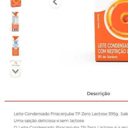
Descrição
Leite Condensado Piracanjuba TP Zero Lactose 395g  Sabo
Uma opção deliciosa e sem lactose  

O Leite Condensado Piracanjuba TP Zero Lactose é a esc