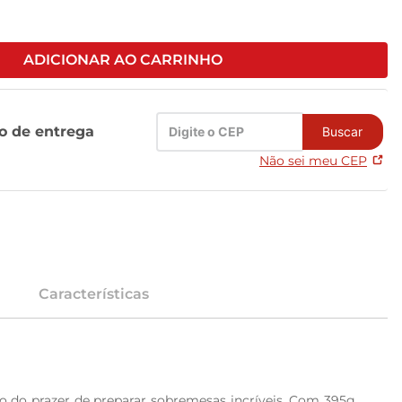
ADICIONAR AO CARRINHO
zo de entrega
Buscar
Não sei meu CEP
Características
o do prazer de preparar sobremesas incríveis. Com 395g 