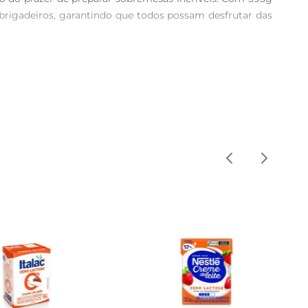
 brigadeiros, garantindo que todos possam desfrutar das 
ue remete ao leite condensado tradicional. Sua textura 
 Além disso, a marca Piracanjuba é reconhecida pela sua 
cas, como o famoso pavê, até inovações como mousses e 
és e smoothies,para um toque doce e cremoso que vai 
ou para quem gosta de cozinhar em maior quantidade. É 
alimentação equilibrada, sem abrirmão do sabor.

 em até 3 dias e mantenha refrigerado. Aproveite para 
te das restrições alimentares.