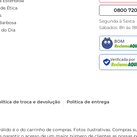
a Estendida
de Ética
0800 720 
s
Segunda à Sexta:
Barbosa
Sábados: 8h às 18
 do Dia
lítica de troca e devolução
Política de entrega
válido é o do carrinho de compras. Fotos ilustrativas. Compras 
de garantir o acesso de um maior número de clientes as nossa