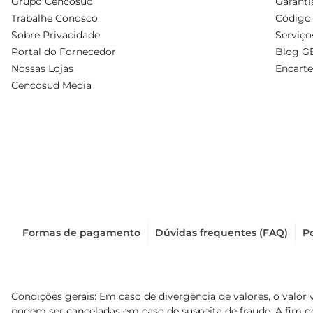
Grupo Cencosud
Garanti
Trabalhe Conosco
Código 
Sobre Privacidade
Serviço
Portal do Fornecedor
Blog G
Nossas Lojas
Encarte
Cencosud Media
Formas de pagamento
Dúvidas frequentes (FAQ)
Po
Condições gerais: Em caso de divergência de valores, o valor 
podem ser canceladas em caso de suspeita de fraude. A fim 