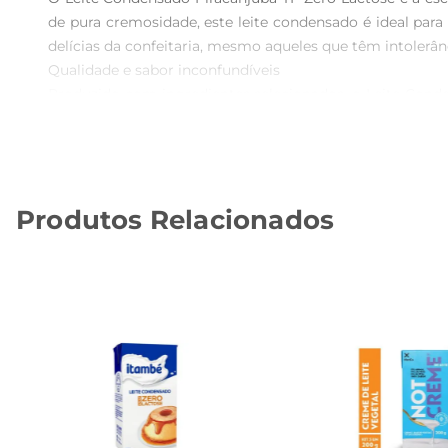
de pura cremosidade, este leite condensado é ideal para
delícias da confeitaria, mesmo aqueles que têm intolerânci
Qualidade e sabor inconfundíveis  

Produzido com ingredientes selecionados, o Leite Conde
cremosa e doce na medida certa proporciona um resultado
excelência e compromisso com a qualidade, trazendo confi
Versatilidade na cozinha  

Este leite condensado é extremamente versátil e pode 
Produtos Relacionados
gelados, ele se adapta facilmente ao que a sua cria
surpreender.

Informações técnicas  

O Leite Condensado Piracanjuba TP Zero Lactose vem em
importante ressaltar que, por ser livre de lactose, ele 
Dicas de uso  

Para obter o melhor de suas receitas, recomendase arm
experimentar novas combinações e surpreender seus co