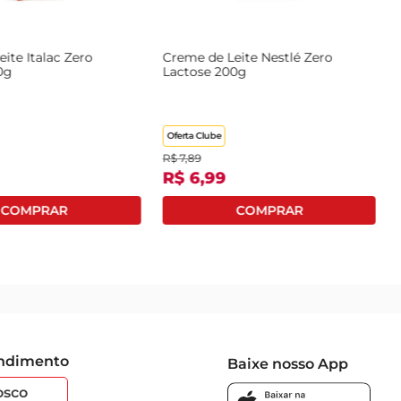
 Itambé Nolac
Creme de Leite Italac Zero
Crem
Lactose 200g
Lact
Oferta Clube
Ofert
R$
4
,
85
R$
7
,
R$
4
,
69
R$
EL EM BREVE
endimento
Baixe nosso App
osco