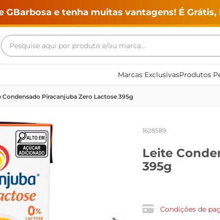
e GBarbosa e tenha muitas vantagens! É Grátis, 
Pesquise aqui por produto e/ou marca...
Termos mais buscados
Marcas Exclusivas
Produtos Pe
geladeira
e Condensado Piracanjuba Zero Lactose 395g
maquina lavar
fogao
1628589
café
Leite Conde
cerveja
395g
frango
leite
vinho
Condições de p
leite pó