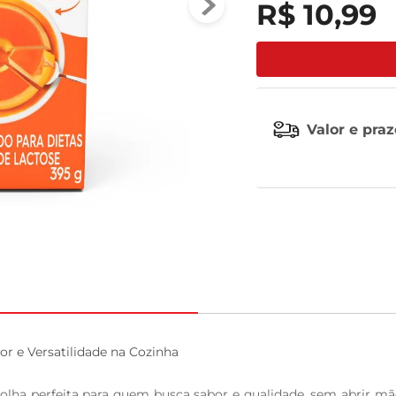
R$
10
,
99
tv
Valor e pra
r e Versatilidade na Cozinha

olha perfeita para quem busca sabor e qualidade, sem abrir mã