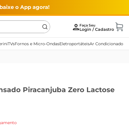
baixe o App agora!
rini
TVs
Fornos e Micro-Ondas
Eletroportáteis
Ar Condicionado
nsado Piracanjuba Zero Lactose
agamento