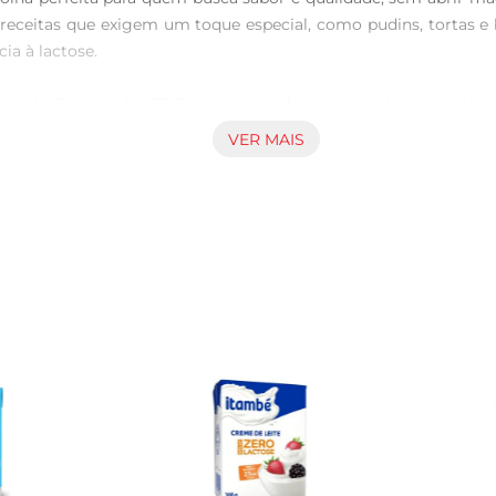
 receitas que exigem um toque especial, como pudins, tortas e
a à lactose.

nsado Piracanjuba TP Zero Lactoseoferece um sabor autêntico q
 final irresistível, elevando suas receitas a um novo patamar.
VER MAIS
ança para o seu dia a dia.

ser utilizado em diversas preparações. Desde receitas clássi
tividade permitir. Experimente também em bebidas, como caf
 uma embalagem prática de 395g, ideal para o uso em família 
é uma excelente alternativa para pessoas que buscam manter uma 
azenar o produto em local fresco e seco. Após aberto, consuma
nvidados comsobremesas que agradam a todos, independentemen