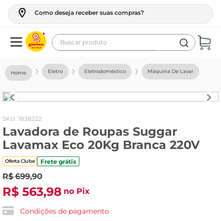
Como deseja receber suas compras?
Buscar produto
Termos mais buscados
Eletro
Eletrodoméstico
Máquina De Lavar
geladeira
maquina lavar
fogao
:
1838222
Lavadora de Roupas Suggar
café
Lavamax Eco 20Kg Branca 220V
cerveja
Frete grátis
Oferta Clube
frango
R$
699
,
90
leite
R$
563
,
98
no Pix
vinho
Condições de pagamento
leite pó