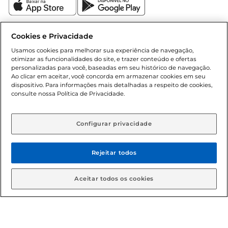
Cookies e Privacidade
Formas de pagamento
Usamos cookies para melhorar sua experiência de navegação,
otimizar as funcionalidades do site, e trazer conteúdo e ofertas
Dúvidas frequentes (FAQ)
personalizadas para você, baseadas em seu histórico de navegação.
Ao clicar em aceitar, você concorda em armazenar cookies em seu
Política de troca e devolução
dispositivo. Para informações mais detalhadas a respeito de cookies,
consulte nossa Política de Privacidade.
Política de entrega
Configurar privacidade
Rejeitar todos
Aceitar todos os cookies
Condições gerais: Em caso de divergência de valores, o
valor válido é o do carrinho de compras. Fotos ilustrativas.
Compras sujeitas a confirmação de estoque. Compras