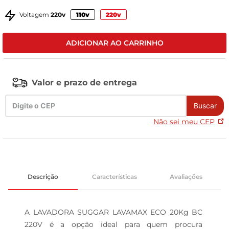
tv
Voltagem
220v
110v
220v
ADICIONAR AO CARRINHO
Valor e prazo de entrega
Buscar
Não sei meu CEP
Descrição
Características
Avaliações
A LAVADORA SUGGAR LAVAMAX ECO 20Kg BC 
220V é a opção ideal para quem procura 