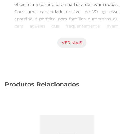
eficiência e comodidade na hora de lavar roupas. 
Com uma capacidade notável de 20 kg, esse 
aparelho é perfeito para famílias numerosas ou 
para aqueles que frequentemente lavam 
edredons eroupas de cama.

Com um design moderno e funcional, a 
VER MAIS
LAVADORA LAVAMAX ECO possui um timer que 
permite programar o ciclo de lavagemde 0 a 28 
minutos, oferecendo versatilidade para diversos 
tipos de tecidos e níveis de sujeira. Seus 6 
programas de lavagem asseguram que você 
Produtos Relacionados
tenha a escolha apropriada para cada tipo de 
roupa, desde as mais delicadas até as mais 
robustas.

Um dos principais atrativos da LAVADORA 
SUGGAR é o seu batedor, o maior da categoria. 
Isso possibilita lavar até mesmo roupas de banho 
e edredons tamanhoKing, removendo sujeiras 
difíceis com facilidade. Além disso, a lavadora 