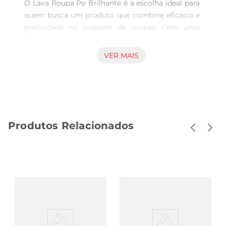
O Lava Roupa Po Brilhante é a escolha ideal para 
quem busca um produto que combine eficácia e 
praticidade na lavagem de roupas. Com uma 
fórmula especialmente desenvolvida, este 
detergente em pó proporciona uma limpeza 
VER MAIS
profunda, removendo manchas e sujeiras, 
mesmo nas peças mais delicadas. Sua 
embalagem de 1,6 Kg é perfeita para atender as 
necessidades de famílias que desejam manter 
suas roupas sempre limpas e com um aroma 
Produtos Relacionados
agradável.

Perfume Duradouro e Frescor  

Um dos grandes diferenciais do Lava Roupa Po 
Brilhante é seu perfume marcante, que deixa as 
roupas com um frescor inconfundível. Ao utilizar 
este produto, você notará que suas roupas não 
apenas ficam limpas, mas também exalam um 
cheiro agradável que perdura por mais tempo. 
Essa característica é especialmente valorizada 