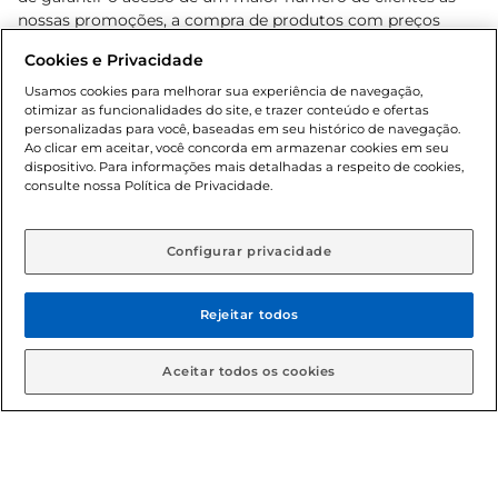
nossas promoções, a compra de produtos com preços
promocionais poderá ter sua quantidade limitada por
Cookies e Privacidade
cliente. Os preços, ofertas e condições são exclusivos para
o e-commerce e válidos durante o dia de hoje, podendo
Usamos cookies para melhorar sua experiência de navegação,
otimizar as funcionalidades do site, e trazer conteúdo e ofertas
sofrer alterações sem prévia notificação. Proibida a venda
personalizadas para você, baseadas em seu histórico de navegação.
de bebidas alcoólicas para menores de 18 anos, conforme
Ao clicar em aceitar, você concorda em armazenar cookies em seu
Lei n.º 8069/90, art. 81, inciso II (Estatuto da Criança e do
dispositivo. Para informações mais detalhadas a respeito de cookies,
Adolescente). Preços e condições exclusivos para o
consulte nossa Política de Privacidade.
www.gbarbosa.com.br
, podendo sofrer alterações sem
aviso prévio. O valor mínimo para as compras on-line é de
R$ 80,00.
Configurar privacidade
Rejeitar todos
© 2026 Copyright. Todos os direitos
reservados Gbarbosa.
Aceitar todos os cookies
Cencosud Brasil Comercial SA.CNPJ sob n° 39.346.861/0350-38 .
Sediada na Av. das Nações Unidas, 12.995, 21º andar, CEP: