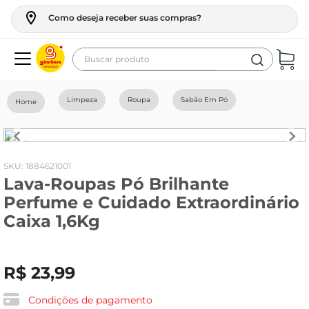
Como deseja receber suas compras?
Buscar produto
Termos mais buscados
Limpeza
Roupa
Sabão Em Pó
geladeira
maquina lavar
fogao
:
1884621001
Lava-Roupas Pó Brilhante
café
Perfume e Cuidado Extraordinário
cerveja
Caixa 1,6Kg
frango
leite
R$
23
,
99
vinho
Condições de pagamento
leite pó