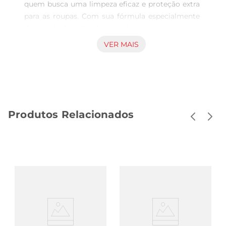
quem busca uma limpeza eficaz e proteção extra 
para as roupas. Com sua fórmula especialmente 
desenvolvida, este detergente proporciona uma 
limpeza profunda, eliminando sujeiras e manchas, 
VER MAIS
enquanto combate a ação de bactérias, 
garantindo que suas roupas fiquem não apenas 
limpas, mas também livres de microorganismos 
indesejados. Com 3 litros de produto, é perfeito 
para atender às necessidades de toda a família.

Produtos Relacionados
Fórmula concentrada e eficiente

A Ypê é reconhecida por sua qualidade e 
eficiência, e o Lava Roupa Antibac não é exceção. 
Sua fórmula concentrada permite que você 
utilize menos produto por lavagem, 
economizando e garantindo um rendimento 
superior. Ideal para roupas brancas e coloridas, 
ele mantém as cores vibrantes e os tecidos com 
aparência de novos, mesmo após várias lavagens. 
Além disso, sua ação antibacteriana proporciona 