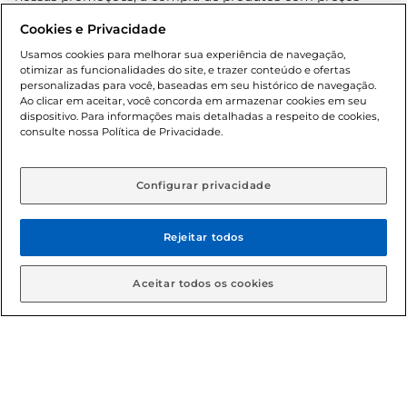
promocionais poderá ter sua quantidade limitada por
Cookies e Privacidade
cliente. Os preços, ofertas e condições são exclusivos para
o e-commerce e válidos durante o dia de hoje, podendo
Usamos cookies para melhorar sua experiência de navegação,
otimizar as funcionalidades do site, e trazer conteúdo e ofertas
sofrer alterações sem prévia notificação. Proibida a venda
personalizadas para você, baseadas em seu histórico de navegação.
de bebidas alcoólicas para menores de 18 anos, conforme
Ao clicar em aceitar, você concorda em armazenar cookies em seu
Lei n.º 8069/90, art. 81, inciso II (Estatuto da Criança e do
dispositivo. Para informações mais detalhadas a respeito de cookies,
Adolescente). Preços e condições exclusivos para o
consulte nossa Política de Privacidade.
www.gbarbosa.com.br
, podendo sofrer alterações sem
aviso prévio. O valor mínimo para as compras on-line é de
R$ 80,00.
Configurar privacidade
Rejeitar todos
© 2026 Copyright. Todos os direitos
reservados Gbarbosa.
Aceitar todos os cookies
Cencosud Brasil Comercial SA.CNPJ sob n° 39.346.861/0350-38 .
Sediada na Av. das Nações Unidas, 12.995, 21º andar, CEP:
04.578-000, Bairro Brooklin Paulista, na cidade de São Paulo -