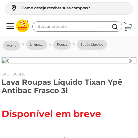
Como deseja receber suas compras?
Buscar produto
Termos mais buscados
Limpeza
Roupa
Sabão Líquido
geladeira
maquina lavar
fogao
:
1806139
Lava Roupas Líquido Tixan Ypê
café
Antibac Frasco 3l
cerveja
frango
Disponível em breve
leite
vinho
leite pó