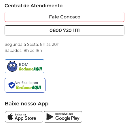
Trabalhe Conosco
Cartão GBarbosa
Central de Atendimento
Sobre Privacidade
Garantia Estendida
Portal do Fornecedo
Código de Ética
Fale Conosco
Nossas Lojas
Serviços
Cencosud Media
Blog GBarbosa
0800 720 1111
Black Friday
Encarte do Dia
Segunda à Sexta: 8h às 20h
Sábados: 8h às 18h
Baixe nosso App