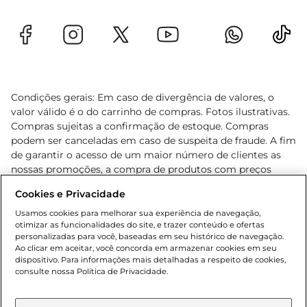
Condições gerais: Em caso de divergência de valores, o
valor válido é o do carrinho de compras. Fotos ilustrativas.
Compras sujeitas a confirmação de estoque. Compras
podem ser canceladas em caso de suspeita de fraude. A fim
de garantir o acesso de um maior número de clientes as
nossas promoções, a compra de produtos com preços
promocionais poderá ter sua quantidade limitada por
Cookies e Privacidade
cliente. Os preços, ofertas e condições são exclusivos para
o e-commerce e válidos durante o dia de hoje, podendo
Usamos cookies para melhorar sua experiência de navegação,
otimizar as funcionalidades do site, e trazer conteúdo e ofertas
sofrer alterações sem prévia notificação. Proibida a venda
personalizadas para você, baseadas em seu histórico de navegação.
de bebidas alcoólicas para menores de 18 anos, conforme
Ao clicar em aceitar, você concorda em armazenar cookies em seu
Lei n.º 8069/90, art. 81, inciso II (Estatuto da Criança e do
dispositivo. Para informações mais detalhadas a respeito de cookies,
Adolescente). Preços e condições exclusivos para o
consulte nossa Política de Privacidade.
www.gbarbosa.com.br
, podendo sofrer alterações sem
aviso prévio. O valor mínimo para as compras on-line é de