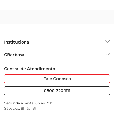
Institucional
Sobre o GBarbosa
GBarbosa
Grupo Cencosud
Trabalhe Conosco
Cartão GBarbosa
Central de Atendimento
Sobre Privacidade
Garantia Estendida
Portal do Fornecedo
Código de Ética
Fale Conosco
Nossas Lojas
Serviços
Cencosud Media
Blog GBarbosa
0800 720 1111
Black Friday
Encarte do Dia
Segunda à Sexta: 8h às 20h
Sábados: 8h às 18h