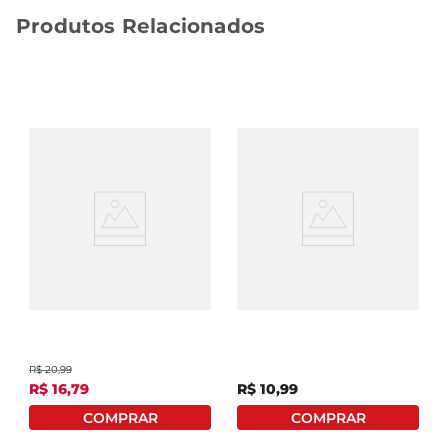
Produtos Relacionados
Sabão Em Pó Tixan Ypê
Lava Roupas Em Pó
Primavera 1,6Kg
Omo Lavagem Perfeita
Ativo Concentrado
400g Embalagem
Econômica
R$
20
,
99
R$
16
,
79
R$
10
,
99