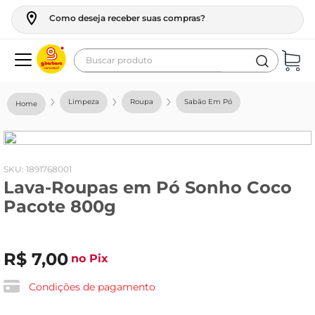
Como deseja receber suas compras?
Buscar produto
Termos mais buscados
Limpeza
Roupa
Sabão Em Pó
geladeira
maquina lavar
fogao
:
1891768001
Lava-Roupas em Pó Sonho Coco
café
Pacote 800g
cerveja
frango
R$
7
,
00
no Pix
leite
vinho
Condições de pagamento
leite pó