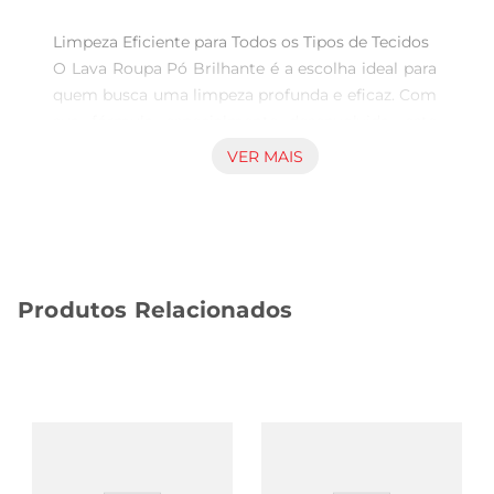
Limpeza Eficiente para Todos os Tipos de Tecidos  

O Lava Roupa Pó Brilhante é a escolha ideal para 
quem busca uma limpeza profunda e eficaz. Com 
sua fórmula especialmente desenvolvida, este 
produto é capaz de remover manchas difíceis, 
VER MAIS
proporcionando um resultado impecável em 
todos os tipos de tecidos. Seja em roupas brancas 
ou coloridas, o Pó Brilhante garante que suas 
peças fiquem limpas e com aparência renovada.

Produtos Relacionados
Fórmula Avançada para Resultados Visíveis  

Com 400g de produto, o Lava Roupa Pó 
Brilhante conta com ingredientes que atuam 
diretamente nas sujeiras, garantindo uma 
limpeza potente. Sua fórmula é projetada para 
agir rapidamente, permitindo que você obtenha 
resultados visíveis já na primeira lavagem. Além 
disso, o produto é eficaz em água fria, o que 