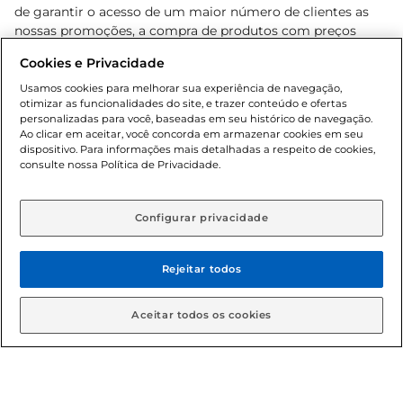
de garantir o acesso de um maior número de clientes as
nossas promoções, a compra de produtos com preços
promocionais poderá ter sua quantidade limitada por
Cookies e Privacidade
cliente. Os preços, ofertas e condições são exclusivos para
o e-commerce e válidos durante o dia de hoje, podendo
Usamos cookies para melhorar sua experiência de navegação,
otimizar as funcionalidades do site, e trazer conteúdo e ofertas
sofrer alterações sem prévia notificação. Proibida a venda
personalizadas para você, baseadas em seu histórico de navegação.
de bebidas alcoólicas para menores de 18 anos, conforme
Ao clicar em aceitar, você concorda em armazenar cookies em seu
Lei n.º 8069/90, art. 81, inciso II (Estatuto da Criança e do
dispositivo. Para informações mais detalhadas a respeito de cookies,
Adolescente). Preços e condições exclusivos para o
consulte nossa Política de Privacidade.
www.gbarbosa.com.br
, podendo sofrer alterações sem
aviso prévio. O valor mínimo para as compras on-line é de
R$ 80,00.
Configurar privacidade
Rejeitar todos
© 2026 Copyright. Todos os direitos
reservados Gbarbosa.
Aceitar todos os cookies
Cencosud Brasil Comercial SA.CNPJ sob n° 39.346.861/0350-38 .