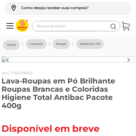
Como deseja receber suas compras?
Buscar produto
Termos mais buscados
Limpeza
Roupa
Sabão Em Pó
geladeira
maquina lavar
fogao
:
1750239002
Lava-Roupas em Pó Brilhante
café
Roupas Brancas e Coloridas
cerveja
Higiene Total Antibac Pacote
frango
400g
leite
vinho
Disponível em breve
leite pó