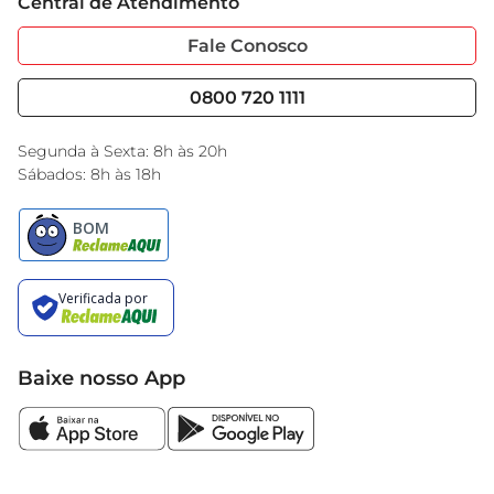
Central de Atendimento
Sobre Privacidade
Garantia Estendida
Portal do Fornecedo
Código de Ética
Fale Conosco
Nossas Lojas
Serviços
Cencosud Media
Blog GBarbosa
0800 720 1111
Black Friday
Encarte do Dia
Segunda à Sexta: 8h às 20h
Sábados: 8h às 18h
Baixe nosso App