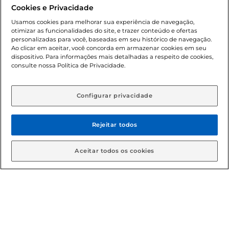
promocionais poderá ter sua quantidade limitada por
Cookies e Privacidade
cliente. Os preços, ofertas e condições são exclusivos para
o e-commerce e válidos durante o dia de hoje, podendo
Usamos cookies para melhorar sua experiência de navegação,
otimizar as funcionalidades do site, e trazer conteúdo e ofertas
sofrer alterações sem prévia notificação. Proibida a venda
personalizadas para você, baseadas em seu histórico de navegação.
de bebidas alcoólicas para menores de 18 anos, conforme
Ao clicar em aceitar, você concorda em armazenar cookies em seu
Lei n.º 8069/90, art. 81, inciso II (Estatuto da Criança e do
dispositivo. Para informações mais detalhadas a respeito de cookies,
Adolescente). Preços e condições exclusivos para o
consulte nossa Política de Privacidade.
www.gbarbosa.com.br
, podendo sofrer alterações sem
aviso prévio. O valor mínimo para as compras on-line é de
R$ 80,00.
Configurar privacidade
Rejeitar todos
© 2026 Copyright. Todos os direitos
reservados Gbarbosa.
Aceitar todos os cookies
Cencosud Brasil Comercial SA.CNPJ sob n° 39.346.861/0350-38 .
Sediada na Av. das Nações Unidas, 12.995, 21º andar, CEP:
04.578-000, Bairro Brooklin Paulista, na cidade de São Paulo -
SP.