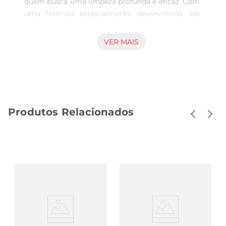
quem busca uma limpeza profunda e eficaz. Com 
uma fórmula especialmente desenvolvida, ele 
remove as sujeiras mais difíceis, proporcionando 
um cuidado especial para todos os tipos de 
VER MAIS
tecidos. Seja em roupas brancas ou coloridas, 
este produto garante que suas peças fiquem 
limpas e com aparência renovada.

Perfume Duradouro e Frescor  

Além de sua eficácia na limpeza, o Lava Roupa Pó 
Produtos Relacionados
Ala SH também se destaca pelo seu perfume 
marcante. A fragrância envolvente deixa suas 
roupas com um frescor que dura por muito mais 
tempo, tornando a experiência de vestirse ainda 
mais agradável. A combinação de limpeza e 
aroma é perfeita para quem valoriza não apenas a 
aparência, mas também a sensação de roupas 
frescas e limpas.

Fácil de Usar e Prático  

A aplicação do Lava Roupa Pó Ala SH é simples e 