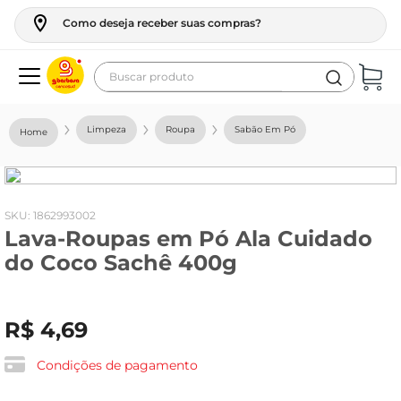
Como deseja receber suas compras?
Buscar produto
Termos mais buscados
Limpeza
Roupa
Sabão Em Pó
geladeira
maquina lavar
fogao
:
1862993002
Lava-Roupas em Pó Ala Cuidado
café
do Coco Sachê 400g
cerveja
frango
R$
4
,
69
leite
vinho
Condições de pagamento
leite pó