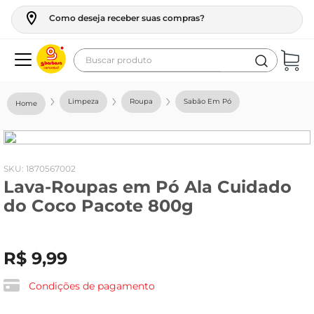
Como deseja receber suas compras?
Buscar produto
Termos mais buscados
Limpeza
Roupa
Sabão Em Pó
geladeira
maquina lavar
fogao
:
1870567002
Lava-Roupas em Pó Ala Cuidado
café
do Coco Pacote 800g
cerveja
frango
R$
9
,
99
leite
vinho
Condições de pagamento
leite pó