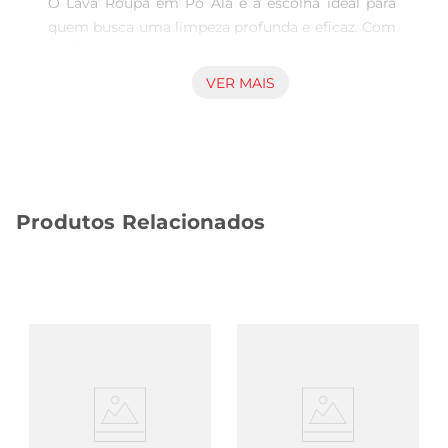
O Lava Roupa em Pó Ala é a escolha ideal para 
quem busca uma limpeza profunda e eficaz. Com 
sua fórmula desenvolvida para cuidar de todos os 
tipos de tecidos, ele remove as sujeiras mais 
VER MAIS
difíceis, deixando suas roupas limpas e com um 
aroma agradável. Ideal para o dia a dia, o produto 
é perfeito para lavar roupas brancas e coloridas, 
garantindo que suas peças mantenham a 
aparência de novas por mais tempo.

Produtos Relacionados
Fórmula Especial para Cuidado do Coco  

Este lava roupa em pó possui uma formulação 
que respeita a delicadeza dos tecidos, 
especialmente aqueles que requerem um 
cuidado especial. O Cuidado do Coco é um 
diferencial que ajuda a preservar a maciez e a 
durabilidadedas suas roupas, proporcionando 
uma limpeza eficiente sem agredir as fibras. Com 
isso, você pode ter a certeza de que suas peças 
estarão sempre bem cuidadas.
