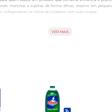
endo manchas e sujeiras de forma eficaz, mesmo em pequen
o indispensável na rotina de cuidados com suas roupas.

hante possui ativos queatuam diretamente nas fibras dos tecidos
ivo Super proporciona um rendimento superior, permitindo que
VER MAIS
e também se destaca pelo aroma fresco que deixa nas roupas. 
tempo. É ideal para quem aprecia roupas que não apenas estão l
cam impecáveis, com um brilho renovado e um perfume agradáve