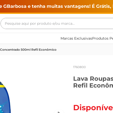
e GBarbosa e tenha muitas vantagens! É Grátis, 
Pesquise aqui por produto e/ou marca...
Termos mais buscados
Marcas Exclusivas
Produtos Pe
geladeira
e Concentrado 500ml Refil Econômico
maquina lavar
fogao
1760800
café
Lava Roupas
cerveja
Refil Econô
frango
leite
vinho
Disponíve
leite pó