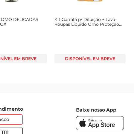
Q OMO DELICADAS
Kit Garrafa p/ Diluição + Lava-
TOX
Roupas Líquido Omo Proteção
Antiodor p/ Diluir 500ml Refil
Econômico
NÍVEL EM BREVE
DISPONÍVEL EM BREVE
endimento
Baixe nosso App
osco
1111