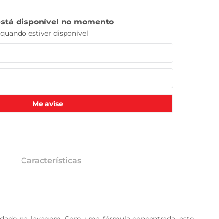
Me avise
Características
cidade na lavagem. Com uma fórmula concentrada, este 