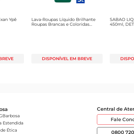
ixan Ypê
Lava-Roupas Líquido Brilhante
SABAO LI
Roupas Brancas e Coloridas
450ml, DE
Brilhante Higiene 3l
 BREVE
DISPONÍVEL EM BREVE
DISPO
Central de At
osa
 GBarbosa
Fale Con
a Estendida
de Ética
0800 720 