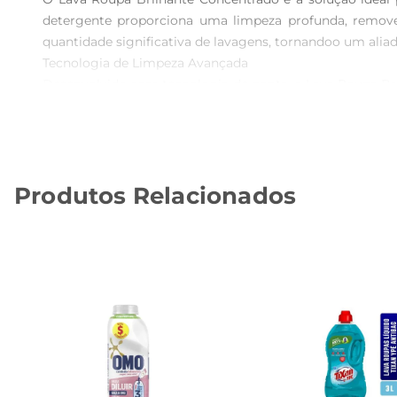
detergente proporciona uma limpeza profunda, remov
quantidade significativa de lavagens, tornandoo um aliad
Tecnologia de Limpeza Avançada  

Desenvolvido com tecnologia de ponta, o Lava Roupa Bril
as roupas. Sua concentração de 25 GTS Grau de Tensoat
e contribuindo para um consumo consciente.

Aroma Fresco e Duradouro  

Além de sua eficácia na limpeza, o Lava Roupa Brilhant
Produtos Relacionados
sensação de limpeza e frescor que dura por muito mais 
Especificações Técnicas  

 Volume: 500ml  

 Concentração: 25 GTS  

 Tipo: Lava roupa concentrado  

 Indicação: Todos os tipos de tecidos

Com o Lava Roupa Brilhante Concentrado, suas roupas fi
a dia.