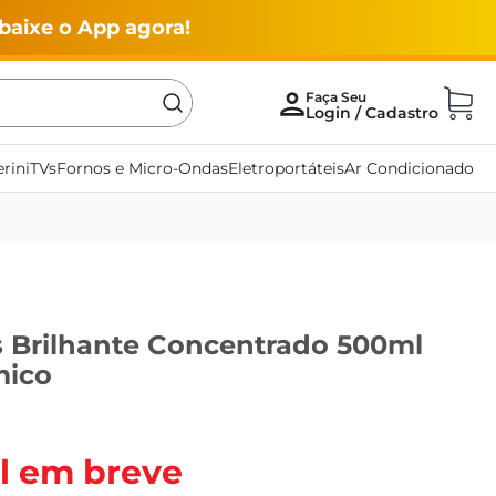
baixe o App agora!
rini
TVs
Fornos e Micro-Ondas
Eletroportáteis
Ar Condicionado
 Brilhante Concentrado 500ml
mico
l em breve