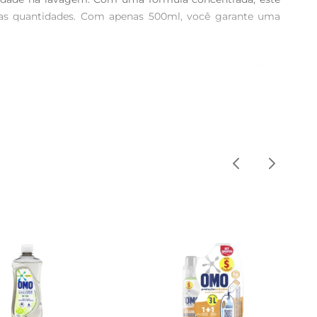
as quantidades. Com apenas 500ml, você garante uma 
, garantindo que a sujeira seja eliminada sem danificar 
 você utilize menos produto por lavagem, economizando 
A fragrância é suave e persistente, proporcionando uma 
impas, mas também cheirosas.

l, tudo isso com a praticidade que você precisa no dia 