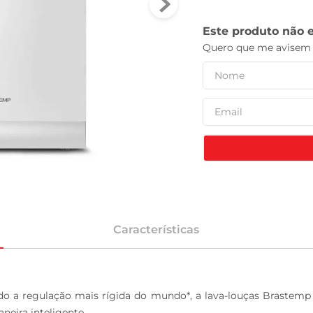
leite pó
Características
 regulação mais rígida do mundo*, a lava-louças Brastemp 1
neira inteligente.