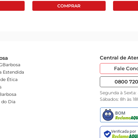
Central de At
osa
 GBarbosa
Fale Con
a Estendida
de Ética
0800 720 
s
Segunda à Sexta:
Barbosa
Sábados: 8h às 18
 do Dia