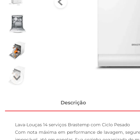
Descrição
Lava-Louças 14 serviços Brastemp com Ciclo Pesado

Com nota máxima em performance de lavagem, segundo a
impecável, até em panelas. Sua cozinha organizada de ma