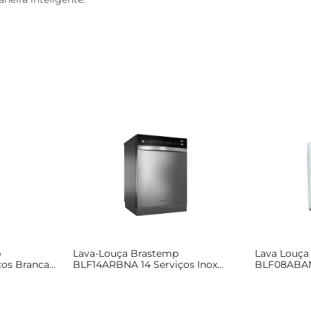
p
Lava-Louça Brastemp
Lava Louça
ços Branca
BLF14ARBNA 14 Serviços Inox
BLF08ABAN
220V
127V