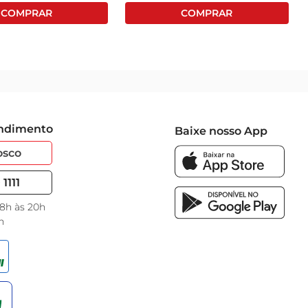
endimento
Baixe nosso App
osco
1111
 8h às 20h
h