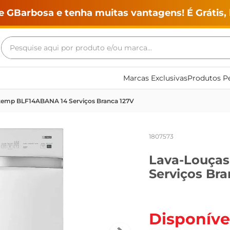
e GBarbosa e tenha muitas vantagens! É Grátis, 
Pesquise aqui por produto e/ou marca...
Termos mais buscados
Marcas Exclusivas
Produtos Pe
geladeira
temp BLF14ABANA 14 Serviços Branca 127V
maquina lavar
fogao
1807573
café
Lava-Louça
cerveja
Serviços Bra
frango
vinho
leite
Disponíve
tv