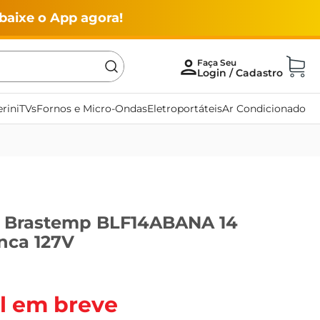
baixe o App agora!
rini
TVs
Fornos e Micro-Ondas
Eletroportáteis
Ar Condicionado
s Brastemp BLF14ABANA 14
nca 127V
l em breve