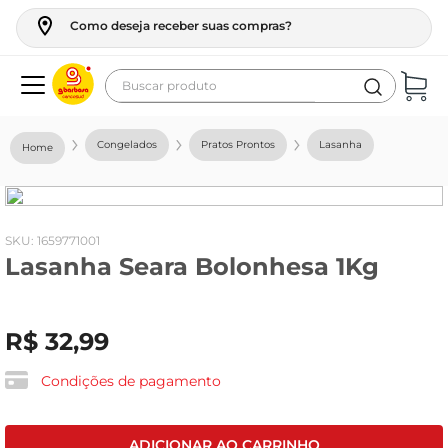
Como deseja receber suas compras?
Buscar produto
Termos mais buscados
Congelados
Pratos Prontos
Lasanha
geladeira
maquina lavar
fogao
:
1659771001
Lasanha Seara Bolonhesa 1Kg
café
cerveja
R$
32
,
99
frango
leite
Condições de pagamento
vinho
leite pó
ADICIONAR AO CARRINHO