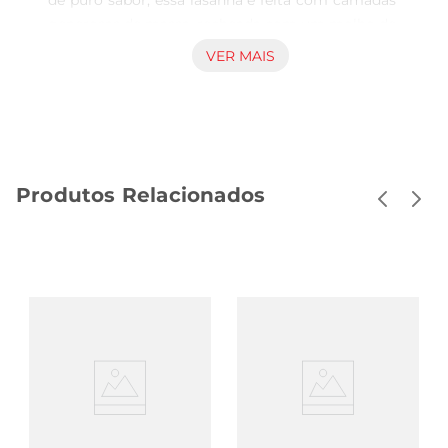
de puro sabor, essa lasanha é feita com camadas 
generosas de massa, recheada com um molho de 
bolonhesa que traz todo o gosto da culinária 
VER MAIS
italiana para a sua mesa. Ideal para almoços em 
família ou jantares com amigos, ela promete 
agradar a todos os paladares.

Ingredientes selecionados para um sabor 
inconfundível  

Produtos Relacionados
A qualidade dos ingredientes é um dos principais 
diferenciais da Lasanha Seara. Com carne moída 
de primeira, tomate fresco e temperos especiais, 
o molho de bolonhesa é preparado com todo o 
cuidado para garantir um sabor autêntico e 
irresistível. A combinação perfeita entre a massa 
e o recheio proporciona uma experiência 
gastronômica que remete às tradições familiares.

Facilidade de preparo  

Preparar a Lasanha Seara émuito simples. Você 
pode optar por assála no forno, garantindo uma 