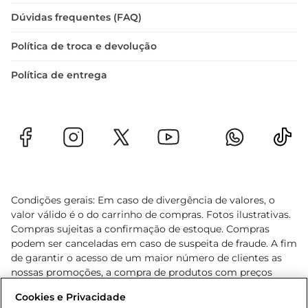
Dúvidas frequentes (FAQ)
Política de troca e devolução
Política de entrega
Condições gerais: Em caso de divergência de valores, o
valor válido é o do carrinho de compras. Fotos ilustrativas.
Compras sujeitas a confirmação de estoque. Compras
podem ser canceladas em caso de suspeita de fraude. A fim
de garantir o acesso de um maior número de clientes as
nossas promoções, a compra de produtos com preços
promocionais poderá ter sua quantidade limitada por
Cookies e Privacidade
cliente. Os preços, ofertas e condições são exclusivos para